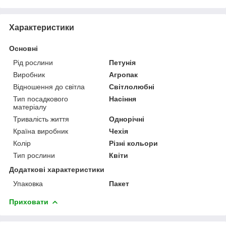
Характеристики
Основні
Рід рослини
Петунія
Виробник
Агропак
Відношення до світла
Світлолюбні
Тип посадкового
Насіння
матеріалу
Тривалість життя
Однорічні
Країна виробник
Чехія
Колір
Різні кольори
Тип рослини
Квіти
Додаткові характеристики
Упаковка
Пакет
Приховати