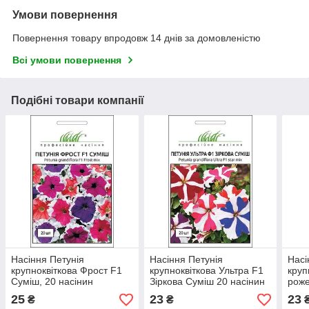
Умови повернення
Повернення товару впродовж 14 днів за домовленістю
Всі умови повернення
Подібні товари компанії
Насіння Петунія
Насіння Петунія
Насі
крупноквіткова Фрост F1
крупноквіткова Ультра F1
круп
Суміш, 20 насінин
Зіркова Суміш 20 насінин
роже
Syngenta Seeds
Syngenta
Gene
25
23
23
₴
₴