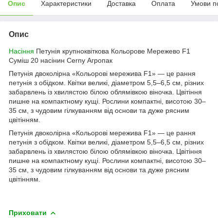
Опис
Характеристики
Доставка
Оплата
Умови п
Опис
Насіння
Петунія крупноквіткова Кольорове Мережево F1
Суміш 20 насінин Cerny Агропак
Петунія двоколірна «Кольорові мережива F1» — це рання
петунія з обідком. Квітки великі, діаметром 5,5–6,5 см, різних
забарвлень із хвилястою білою облямівкою віночка. Цвітіння
пишне на компактному кущі. Рослини компактні, висотою 30–
35 см, з чудовим гілкуванням від основи та дуже рясним
цвітінням.
Петунія двоколірна «Кольорові мережива F1» — це рання
петунія з обідком. Квітки великі, діаметром 5,5–6,5 см, різних
забарвлень із хвилястою білою облямівкою віночка. Цвітіння
пишне на компактному кущі. Рослини компактні, висотою 30–
35 см, з чудовим гілкуванням від основи та дуже рясним
цвітінням.
Приховати