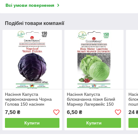
Всі умови повернення
Подібні товари компанії
Насіння Капуста
Насіння Капуста
Насі
червонокачанна Чорна
білокачанна пізня Білий
біло
Голова 150 насінин
Марнер Лагервейс 150
пошт
Сонячний Март
насінин Сонячний
Semi
7,50
6,50
24
₴
₴
Березень
Купити
Купити