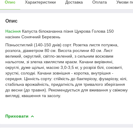
Опис
Характеристики
Доставка
Оплата
Умови п
Опис
Насіння
Капуста білокачанна пізня Цукрова Голова 150
насінин Сонячний Березень
Пізньостиглий (140-150 днів) сорт. Розетка листя потужна,
розлога, діаметром 80 см. Висота рослини 40 см. Лист
великий, округлий, світло-зелений, з сильним восковим
нальотом, зі злегка хвилястим краєм. Качани вирівняні,
округлі, дуже щільні, масою 3,0-3,5 кг, у розрізі білі, соковиті,
хрусткі, солодкі. Качани зовнішня - коротка, внутрішня -
середня. Цінність сорту: стійкість до бактеріозу, фузаріозу, кілі,
стабільна врожайність, придатність для тривалого зберігання
до весни (до травня). Рекомендується для вживання у свіжому
вигляді, квашення та засолу.
Приховати