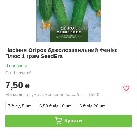
Насіння Огірок бджолозапильний Фенікс
Плюс 1 грам SeedEra
В наявності
Опт і роздріб
7,50
₴
Мінімальна сума замовлення на сайті — 150 ₴
7 ₴
від 5 шт.
6,50 ₴
від 10 шт.
6 ₴
від 20 шт.
Купити