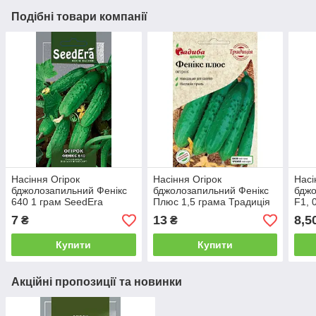
Подібні товари компанії
Насіння Огірок
Насіння Огірок
Насі
бджолозапильний Фенікс
бджолозапильний Фенікс
бджо
640 1 грам SeedEra
Плюс 1,5 грама Традиція
F1, 
7
13
8,5
₴
₴
Купити
Купити
Акційні пропозиції та новинки