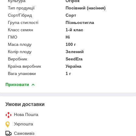
Культура
Огірок
Тип продукції
Посівний (насіння)
Сорт/Гібрид
Сорт
Група стиглості
Пізньостигла
Класс семян
1-й клас
ГМО
Ні
Маса плоду
100 г
Колір плоду
Зелений
Виробник
SeedEra
Країна виробник
Україна
Вага упаковки
1 г
Приховати
Умови доставки
Нова Пошта
Укрпошта
Самовивіз