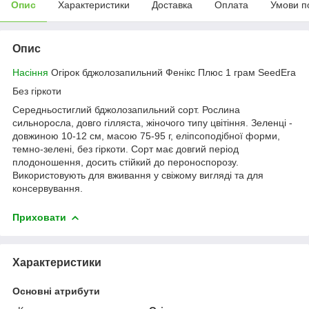
Опис
Характеристики
Доставка
Оплата
Умови п
Опис
Насіння
Огірок бджолозапильний Фенікс Плюс 1 грам SeedEra
Без гіркоти
Середньостиглий бджолозапильний сорт. Рослина
сильноросла, довго гілляста, жіночого типу цвітіння. Зеленці -
довжиною 10-12 см, масою 75-95 г, еліпсоподібної форми,
темно-зелені, без гіркоти. Сорт має довгий період
плодоношення, досить стійкий до пероноспорозу.
Використовують для вживання у свіжому вигляді та для
консервування.
Приховати
Характеристики
Основні атрибути