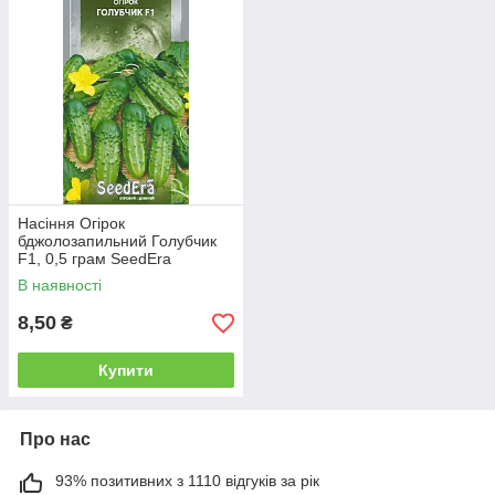
Насіння Огірок
бджолозапильний Голубчик
F1, 0,5 грам SeedEra
В наявності
8,50
₴
Купити
Про нас
93% позитивних з 1110 відгуків за рік