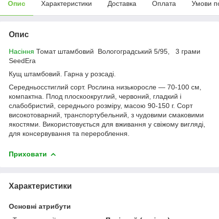
Опис
Характеристики
Доставка
Оплата
Умови п
Опис
Насіння
Томат штамбовий Вологоградський 5/95, 3 грами
SeedEra
Кущ штамбовий. Гарна у розсаді.
Середньосстиглий сорт. Рослина низькоросле — 70-100 см,
компактна. Плод плоскоокруглий, червоний, гладкий і
слабобристий, середнього розміру, масою 90-150 г. Сорт
високотоварний, транспортубельний, з чудовими смаковими
якостями. Використовується для вживання у свіжому вигляді,
для консервування та перероблення.
Приховати
Характеристики
Основні атрибути