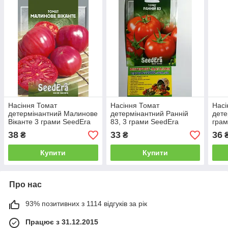
Насіння Томат
Насіння Томат
Насі
детермінантний Малинове
детермінантний Ранній
дете
Віканте 3 грами SeedEra
83, 3 грами SeedEra
грам
38
33
36
₴
₴
Купити
Купити
Про нас
93% позитивних з 1114 відгуків за рік
Працює з 31.12.2015