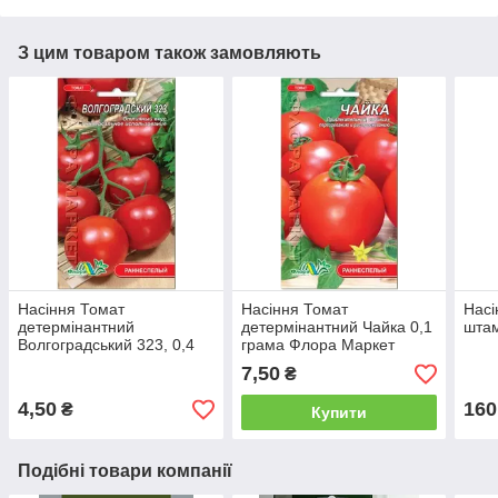
З цим товаром також замовляють
Насіння Томат
Насіння Томат
Насі
детермінантний
детермінантний Чайка 0,1
штам
Волгоградський 323, 0,4
грама Флора Маркет
грама Флора Маркет
7,50
₴
4,50
160
₴
Купити
Подібні товари компанії