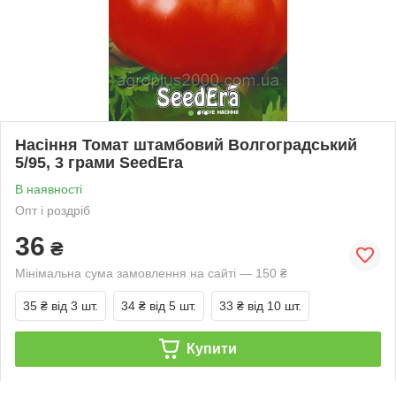
Насіння Томат штамбовий Волгоградський
5/95, 3 грами SeedEra
В наявності
Опт і роздріб
36
₴
Мінімальна сума замовлення на сайті — 150 ₴
35 ₴
від 3 шт.
34 ₴
від 5 шт.
33 ₴
від 10 шт.
Купити