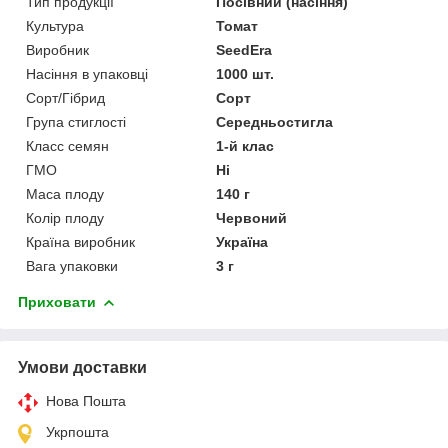
Тип продукції
Посівний (насіння)
Культура
Томат
Виробник
SeedEra
Насіння в упаковці
1000 шт.
Сорт/Гібрид
Сорт
Група стиглості
Середньостигла
Класс семян
1-й клас
ГМО
Ні
Маса плоду
140 г
Колір плоду
Червоний
Країна виробник
Україна
Вага упаковки
3 г
Приховати
Умови доставки
Нова Пошта
Укрпошта