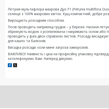
Петунія мультифлора махрова Дуо F1 (Petunia multiflora Duo 
селекції з 100% махрових квіток. Кущ компактний, добре ро
Вирощують розсадним способом.
Посів проводять наприкінці грудня – у березні. Насіння пет
збризкують водою з розпилювача і накривають склом або пр
проводять у фазі двох справжніх листків. Розсаду висаджуют
для кашпо та балконів.
Висадка розсади: коли мине загроза заморозків.
ВАЖЛИВО! Наявність і ціна на професійну упаковку підтве
зателефонуємо Вам. Наперед дякуємо.