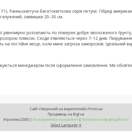
F1). Ранньоквітуча багатоквіткова серія петунії. Гібрид америка
згалужений, заввишки 20–30 см.
унії рівномірно розсипають по поверхні добре зволоженого ґрунту
озорою плівкою. Сходи з’являються через 7–12 днів. Пікірування
ь на постійне місце, коли мине загроза заморозків. Ідеальний ва
рджуються менеджером після оформлення замовлення. Ми обов’я
Сайт створений на маркетплейсі
Prom.ua
Продавець на Bigl.ua
Агроплюс2000 |
Поскаржитися на контент
|
Політика конфіденційності
Select Language
▼