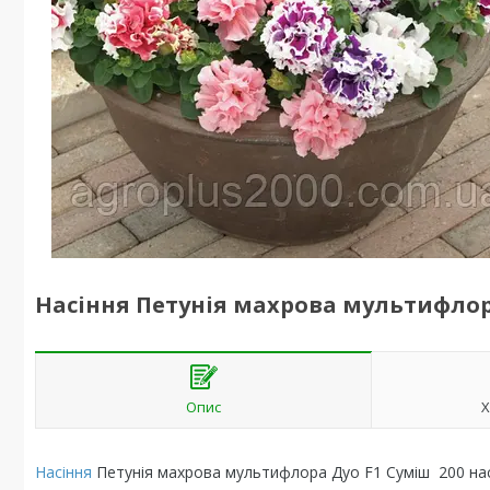
Насіння Петунія махрова мультифлора
Опис
Х
Насіння
Петунія махрова мультифлора Дуо F1 Суміш 200 нас