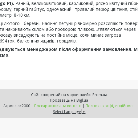
o F1).
Ранній, великоквітковий, карликовий, рясно квітучий гібри
орму, гарний габітус, одночасний і тривалий період цвітіння, стій
аметрі 8-10 см.
 лютого - березні. Насіння петунії рівномірно розсипають пове
та накривають склом або прозорою плівкою. З'являються через 
озсаду висаджують на постійне місце, коли минає загроза
94ток, балконних ящиків, горщиків.
верджуються менеджером після оформлення замовлення. 
ємо.
Сайт створений на маркетплейсі
Prom.ua
Продавець на Bigl.ua
Агроплюс2000 |
Поскаржитися на контент
|
Політика конфіденційності
Select Language
▼