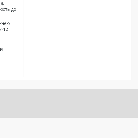
д.
кість до
рхнею
7-12
Ми