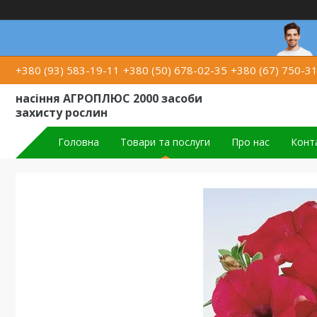
+380 (93) 583-19-11
+380 (50) 678-02-35
+380 (67) 750-3
насіння АГРОПЛЮС 2000 засоби
захисту рослин
Головна
Товари та послуги
Про нас
Конт