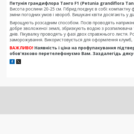
Петунія грандифлора Танго F1 (Petunia grandiflora Tang
Висота рослини 20-25 см. Гібрид поєднує в собі: компактну ф
зміни погодних умов і хвороб. Вишукані квіти досягають у ді
Вирощують розсадним способом. Посів проводять наприкінці
добре зволоженої землі, збризкують водою з розпилювача 
днів. Пікувалку проводять у фазі двох справжнього листя. Р
заморожування. Використовується для оформлення клумб, 6
ВАЖЛИВО!
Наявність і ціна на профупакування підт
обов'язково перетелефонуємо Вам. Заздалегідь дяку