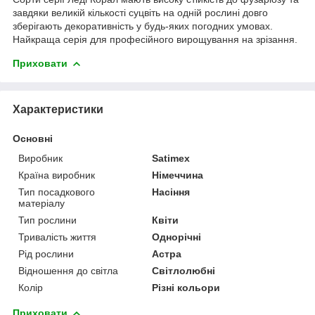
завдяки великій кількості суцвіть на одній рослині довго
зберігають декоративність у будь-яких погодних умовах.
Найкраща серія для професійного вирощування на зрізання.
Приховати
Характеристики
Основні
Виробник
Satimex
Країна виробник
Німеччина
Тип посадкового
Насіння
матеріалу
Тип рослини
Квіти
Тривалість життя
Однорічні
Рід рослини
Астра
Відношення до світла
Світлолюбні
Колір
Різні кольори
Приховати