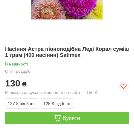
Насіння Астра піоноподібна Леді Корал суміш
1 грам (400 насінин) Satimex
В наявності
Опт і роздріб
130
₴
Мінімальна сума замовлення на сайті — 150 ₴
127 ₴
від 3 шт.
125 ₴
від 5 шт.
Купити