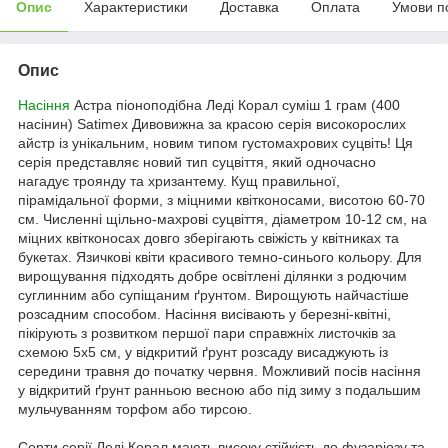
Опис
Характеристики
Доставка
Оплата
Умови п
Опис
Насіння
Астра піоноподібна Леді Корал суміш 1 грам (400
насінин) Satimex
Дивовижна за красою серія високорослих
айстр із унікальним, новим типом густомахрових суцвіть! Ця
серія представляє новий тип суцвіття, який одночасно
нагадує троянду та хризантему. Кущ правильної,
пірамідальної форми, з міцними квітконосами, висотою 60-70
см.
Численні щільно-махрові суцвіття, діаметром 10-12 см, на
міцних квітконосах довго зберігають свіжість у квітниках та
букетах. Язичкові квіти красивого темно-синього кольору. Для
вирощування підходять добре освітлені ділянки з родючим
суглинним або супіщаним ґрунтом. Вирощують найчастіше
розсадним способом. Насіння висівають у березні-квітні,
пікірують з розвитком першої пари справжніх листочків за
схемою 5х5 см, у відкритий ґрунт розсаду висаджують із
середини травня до початку червня. Можливий посів насіння
у відкритий ґрунт ранньою весною або під зиму з подальшим
мульчуванням торфом або тирсою.
Сорти серії Леді Корал мають високу стійкість до фузаріозу та