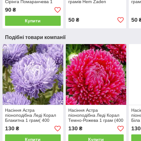
Сірінга Помаранчева 1
грамів Hem Zaden
грам
грам Satimex
90
₴
50
50
₴
Купити
Подібні товари компанії
Насіння Астра
Насіння Астра
Насі
піоноподібна Леді Корал
піоноподібна Леді Корал
піон
Блакитна 1 грам( 400
Темно-Рожева 1 грам (400
Біла
насінин) Satimex
насінин) Satimex
Sati
130
130
130
₴
₴
Купити
Купити