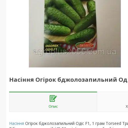
Насіння Огірок бджолозапильний Одіс
Опис
Х
Насіння
Огірок бджолозапильний Одіс F1, 1 грам Torseed
Тр