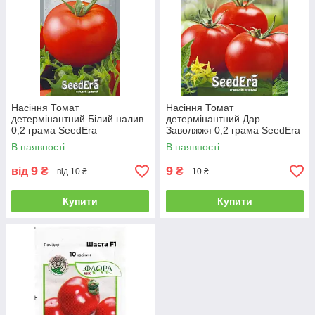
Насіння Томат
Насіння Томат
детермінантний Білий налив
детермінантний Дар
0,2 грама SeedEra
Заволжжя 0,2 грама SeedEra
В наявності
В наявності
9
9
від
₴
₴
від 10 ₴
10 ₴
Купити
Купити