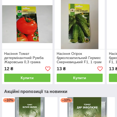
Насіння Томат
Насіння Огірок
Насі
детермінантний Румба
бджолозапильний Гермес
бдж
Жаровська 0,3 грама
Скерневицький F1, 1 грам
F1, 
PNOS
PNOS
12
13
13
₴
₴
Купити
Купити
Акційні пропозиції та новинки
–10%
–10%