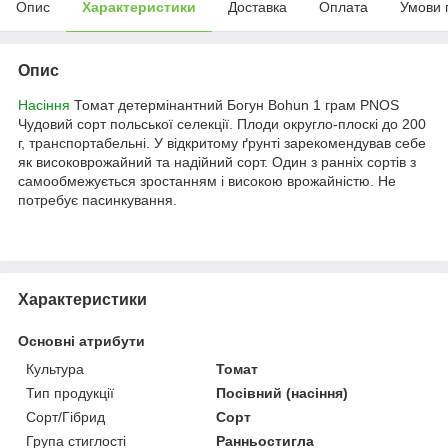
Опис
Характеристики
Доставка
Оплата
Умови 
Опис
Насіння
Томат детермінантний Богун Вohun 1 грам PNOS
Чудовий сорт польської селекції. Плоди округло-плоскі до 200
г, транспортабельні. У відкритому ґрунті зарекомендував себе
як високоврожайний та надійний сорт. Один з ранніх сортів з
самообмежується зростанням і високою врожайністю. Не
потребує пасинкування.
Характеристики
Основні атрибути
Культура
Томат
Тип продукції
Посівний (насіння)
Сорт/Гібрид
Сорт
Група стиглості
Ранньостигла