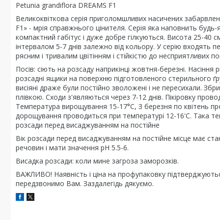
Petunia grandiflora DREAMS F1
Великоквіткова серія приголомшливих насичених забарвлень.
F1» - мрія справжнього цінителя. Серія яка наповнить буд
компактний габітус і дуже добре гілкуються. Висота 25-40 см
інтервалом 5-7 днів залежно від кольору. У серію входять п
рясним і тривалим цвітінням і стійкістю до несприятливих п
Посів: сіють на розсаду наприкінці жовтня-березні. Насінн
розсадні ящики на поверхню підготовленого стерильного ґ
висіяні драже були постійно зволожені і не пересихали. З
плівкою. Сходи з'являються через 7-12 днів. Пікіровку прово
Температура вирощування 15-17°С, З березня по квітень пр
дорощування проводиться при температурі 12-16'С. Така те
розсади перед висаджуванням на постійне
Вік розсади перед висаджуванням на постійне місце має ста
речовин і мати значення рН 5.5-6.
Висадка розсади: коли мине загроза заморозків.
ВАЖЛИВО! Наявність і ціна на профупаковку підтверджуют
передзвонимо Вам. Заздалегідь дякуємо.