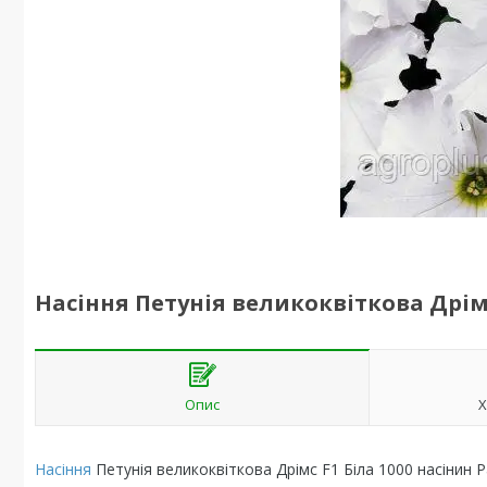
Насіння Петунія великоквіткова Дрімс
Опис
Х
Насіння
Петунія великоквіткова Дрімс F1 Біла 1000 насінин 