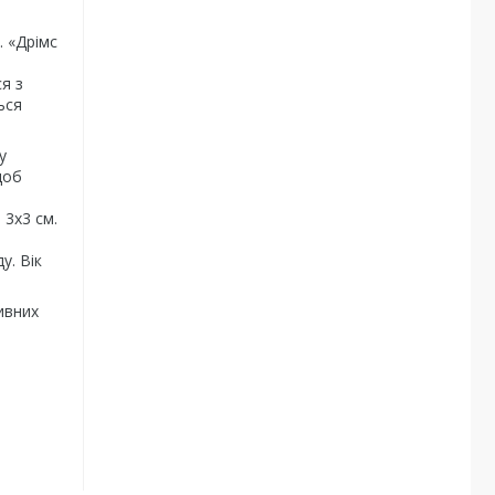
. «Дрімс
я з
ься
у
щоб
 3х3 см.
у. Вік
ивних