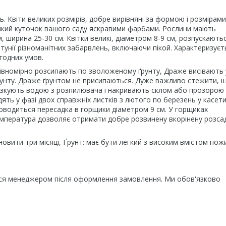
 Квіти великих розмірів, добре вирівняні за формою і розмірами
ь-який куточок вашого саду яскравими фарбами. Рослини мають
, ширина 25-30 см. Квітки великі, діаметром 8-9 см, розпускаютьс
етунії різноманітних забарвлень, включаючи пікой. Характеризуєт
огодних умов.
я рівномірно розсипають по зволоженому ґрунту, Драже висівають 
рунту. Драже ґрунтом не присипаються. Дуже важливо стежити, 
бризкують водою з розпилювача і накривають склом або прозорою
дять у фазі двох справжніх листків з лютого по березень у касети
оводиться пересадка в горщики діаметром 9 см. У горщиках
мпература дозволяє отримати добре розвинену вкорінену розсад
новити три місяці, Ґрунт: має бути легкий з високим вмістом пож
ься менеджером після оформлення замовлення. Ми обов'язково