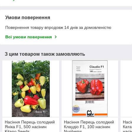
Умови повернення
Повернення товару впродовж 14 днів за домовленістю
Всі умови повернення
З цим товаром також замовляють
Насіння Перець солодкий
Насіння Перець солодкий
Насі
Яніка F1, 500 насінин
Клаудіо F1, 100 насінин
Ката
Kitano Seeds
Nunhems
насі