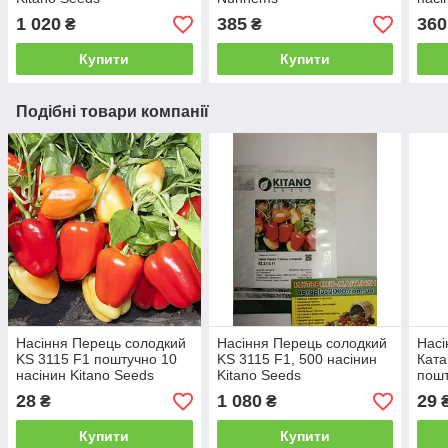
1 020
385
360
₴
₴
Купити
Купити
Подібні товари компанії
Насіння Перець солодкий
Насіння Перець солодкий
Насі
KS 3115 F1 поштучно 10
KS 3115 F1, 500 насінин
Ката
насінин Kitano Seeds
Kitano Seeds
пошт
Kita
28
1 080
29
₴
₴
Купити
Купити