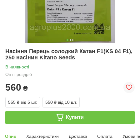
Насіння Перець солодкий Катан F1(KS 04 F1),
250 насінин Kitano Seeds
В наявності
Опт і роздріб
560
₴
555 ₴
від 5 шт.
550 ₴
від 10 шт.
Купити
Опис
Характеристики
Доставка
Оплата
Умови п