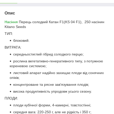
Опис
Насіння
Перець солодкий Катан F1(KS 04 F1), 250 насінин
Kitano Seeds
ТИП:
блоковий.
ВИТРАТА:
середньостиглий гібрид солодкого перцю;
рослина вегетативно-генеративного типу, з потужною
кореневою системою;
листовий апарат надійно захищає плоди від сонячних
опіків;
концентроване та рясне зав'язування плодів;
висока продуктивність упродовж усього сезону.
ПЛОДИ:
плоди кубічної форми, 4-камерні, товстостінні;
середня вага: 220-250 г, але не рідкість і 350 г;