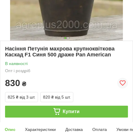
Насіння Петунія махрова крупноквіткова
Каскад F1 Синя 500 драже Pan American
В наявності
Опт і роздріб
830
₴
825 ₴
від 3 шт.
820 ₴
від 5 шт.
Купити
Опис
Характеристики
Доставка
Оплата
Умови п