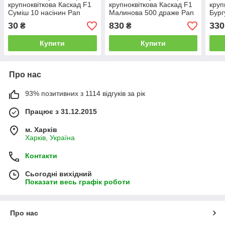
крупноквіткова Каскад F1
крупноквіткова Каскад F1
круп
Суміш 10 насінин Pan
Малинова 500 драже Pan
Бург
American
American
Amer
30
830
330
₴
₴
Купити
Купити
Про нас
93% позитивних з 1114 відгуків за рік
Працює з 31.12.2015
м. Харків
Харків, Україна
Контакти
Сьогодні вихідний
Показати весь графік роботи
Про нас