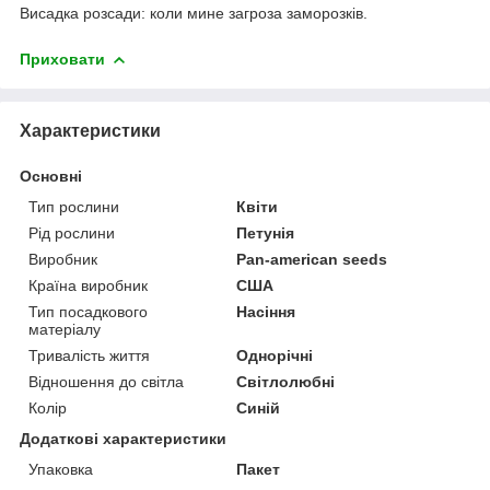
Висадка розсади: коли мине загроза заморозків.
Приховати
Характеристики
Основні
Тип рослини
Квіти
Рід рослини
Петунія
Виробник
Pan-american seeds
Країна виробник
США
Тип посадкового
Насіння
матеріалу
Тривалість життя
Однорічні
Відношення до світла
Світлолюбні
Колір
Синій
Додаткові характеристики
Упаковка
Пакет