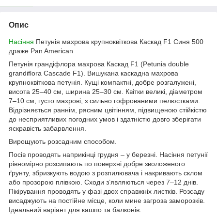
Опис
Насіння
Петунія махрова крупноквіткова Каскад F1 Синя 500
драже Pan American
Петунія грандіфлора махрова Каскад F1 (Petunia double
grandiflora Cascade F1). Вишукана каскадна махрова
крупноквіткова петунія. Кущі компактні, добре розгалужені,
висота 25–40 см, ширина 25–30 см. Квітки великі, діаметром
7–10 см, густо махрові, з сильно гофрованими пелюстками.
Відрізняється раннім, рясним цвітінням, підвищеною стійкістю
до несприятливих погодних умов і здатністю довго зберігати
яскравість забарвлення.
Вирощують розсадним способом.
Посів проводять наприкінці грудня – у березні. Насіння петунії
рівномірно розсипають по поверхні добре зволоженого
ґрунту, збризкують водою з розпилювача і накривають склом
або прозорою плівкою. Сходи з’являються через 7–12 днів.
Пікірування проводять у фазі двох справжніх листків. Розсаду
висаджують на постійне місце, коли мине загроза заморозків.
Ідеальний варіант для кашпо та балконів.