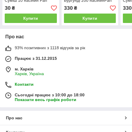
Суміш 10 насінин Pan
Бургунді 200 насінинPan
Сумі
American
American
Amer
30
330
330
₴
₴
Купити
Купити
Про нас
93% позитивних з 1118 відгуків за рік
Працює з 31.12.2015
м. Харків
Харків, Україна
Контакти
Сьогодні працює з 10:00 до 18:00
Показати весь графік роботи
Про нас