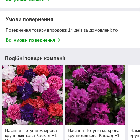
Умови повернення
Повернення товару впродовж 14 днів за домовленістю
Всі умови повернення
Подібні товари компанії
Насіння Петунія махрова
Насіння Петунія махрова
Насі
крупноквіткова Каскад F1
крупноквіткова Каскад F1
круп