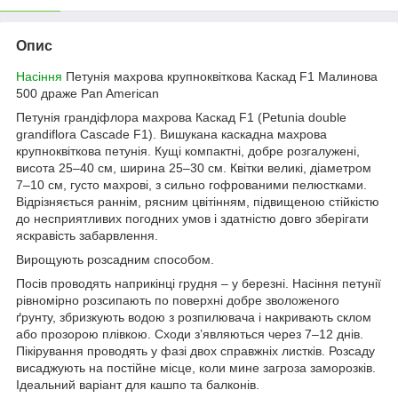
Опис
Насіння
Петунія махрова крупноквіткова Каскад F1 Малинова
500 драже Pan American
Петунія грандіфлора махрова Каскад F1 (Petunia double
grandiflora Cascade F1). Вишукана каскадна махрова
крупноквіткова петунія. Кущі компактні, добре розгалужені,
висота 25–40 см, ширина 25–30 см. Квітки великі, діаметром
7–10 см, густо махрові, з сильно гофрованими пелюстками.
Відрізняється раннім, рясним цвітінням, підвищеною стійкістю
до несприятливих погодних умов і здатністю довго зберігати
яскравість забарвлення.
Вирощують розсадним способом.
Посів проводять наприкінці грудня – у березні. Насіння петунії
рівномірно розсипають по поверхні добре зволоженого
ґрунту, збризкують водою з розпилювача і накривають склом
або прозорою плівкою. Сходи з’являються через 7–12 днів.
Пікірування проводять у фазі двох справжніх листків. Розсаду
висаджують на постійне місце, коли мине загроза заморозків.
Ідеальний варіант для кашпо та балконів.