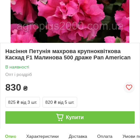
Насіння Петунія махрова крупноквіткова
Каскад F1 Малинова 500 драже Pan American
В наявності
Опт і роздріб
830
₴
825 ₴
від 3 шт.
820 ₴
від 5 шт.
Купити
Опис
Характеристики
Доставка
Оплата
Умови п