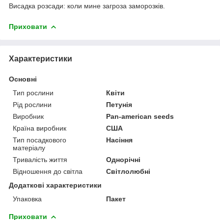
Висадка розсади: коли мине загроза заморозків.
Приховати
Характеристики
Основні
Тип рослини
Квіти
Рід рослини
Петунія
Виробник
Pan-american seeds
Країна виробник
США
Тип посадкового
Насіння
матеріалу
Тривалість життя
Однорічні
Відношення до світла
Світлолюбні
Додаткові характеристики
Упаковка
Пакет
Приховати