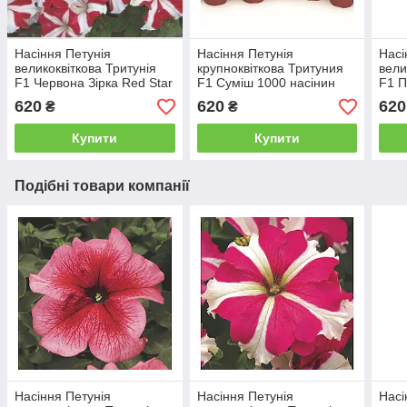
Насіння Петунія
Насіння Петунія
Насі
великоквіткова Тритунія
крупноквіткова Тритуния
вели
F1 Червона Зірка Red Star
F1 Суміш 1000 насінин
F1 П
1000 насінин Syngenta
Syngenta
насі
620
620
620
₴
₴
Купити
Купити
Подібні товари компанії
Насіння Петунія
Насіння Петунія
Насі