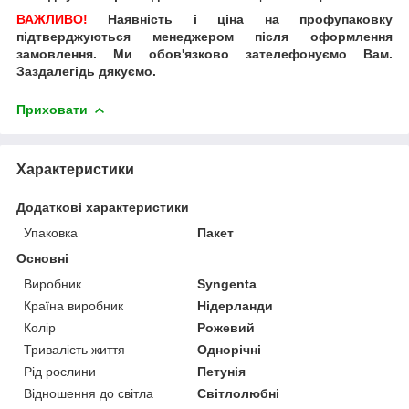
ВАЖЛИВО!
Наявність і ціна на профупаковку
підтверджуються менеджером після оформлення
замовлення. Ми обов'язково зателефонуємо Вам.
Заздалегідь дякуємо.
Приховати
Характеристики
Додаткові характеристики
Упаковка
Пакет
Основні
Виробник
Syngenta
Країна виробник
Нідерланди
Колір
Рожевий
Тривалість життя
Однорічні
Рід рослини
Петунія
Відношення до світла
Світлолюбні