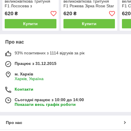
великоквіткова Тритунія
великоквіткова Тритунія
вели
F1 Лососева з
F1 Рожева Зірка Rose Star
F1 С
прожилками Salmon
1000 насінин Syngenta
1000
620
620
620
₴
₴
Veined 1000 насінин
Syngenta
Купити
Купити
Про нас
93% позитивних з 1114 відгуків за рік
Працює з 31.12.2015
м. Харків
Харків, Україна
Контакти
Сьогодні працює з 10:00 до 14:00
Показати весь графік роботи
Про нас