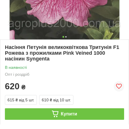
Насіння Петунія великоквіткова Тритунія F1
Рожева з прожилками Pink Veined 1000
насінин Syngenta
В наявності
Опт і роздріб
620
₴
615 ₴
від 5 шт.
610 ₴
від 10 шт.
Купити