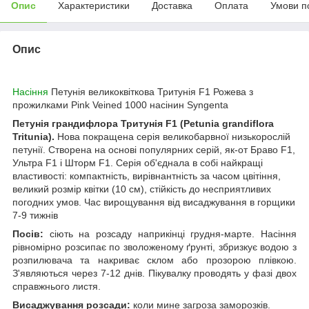
Опис
Характеристики
Доставка
Оплата
Умови п
Опис
Насіння
Петунія великоквіткова Тритунія F1 Рожева з
прожилками Pink Veined 1000 насінин Syngenta
Петунія грандифлора Тритунія F1 (Petunia grandiflora
Tritunia).
Нова покращена серія великобарвної низькорослій
петунії. Створена на основі популярних серій, як-от Браво F1,
Ультра F1 і Шторм F1. Серія об'єднала в собі найкращі
властивості: компактність, вирівнантність за часом цвітіння,
великий розмір квітки (10 см), стійкість до несприятливих
погодних умов. Час вирощування від висаджування в горщики
7-9 тижнів
Посів:
сіють на розсаду наприкінці грудня-марте. Насіння
рівномірно розсипає по зволоженому ґрунті, збризкує водою з
розпилювача та накриває склом або прозорою плівкою.
З'являються через 7-12 днів. Пікувалку проводять у фазі двох
справжнього листя.
Висаджування розсади:
коли мине загроза заморозків.