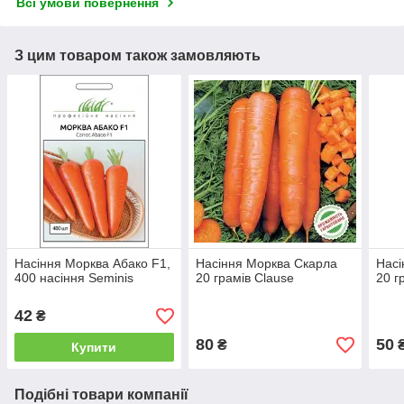
Всі умови повернення
З цим товаром також замовляють
Насіння Морква Абако F1,
Насіння Морква Скарла
Насі
400 насіння Seminis
20 грамів Clause
20 г
42
₴
80
50
₴
Купити
Подібні товари компанії