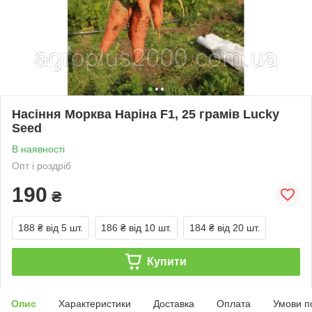
Насіння Морква Наріна F1, 25 грамів Lucky
Seed
В наявності
Опт і роздріб
190
₴
188 ₴
від 5 шт.
186 ₴
від 10 шт.
184 ₴
від 20 шт.
Купити
Опис
Характеристики
Доставка
Оплата
Умови п