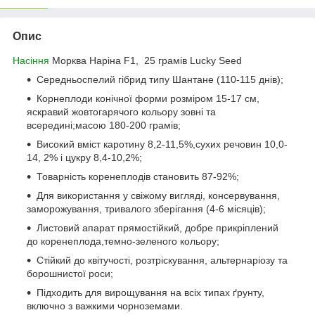
Опис
Насіння
Морква Наріна F1, 25 грамів Lucky Seed
Середньоспелий гібрид типу Шантане (110-115 днів);
Корнеплоди конічної форми розміром 15-17 см,
яскравий жовтогарячого кольору зовні та
всередині;масою 180-200 грамів;
Високий вміст каротину 8,2-11,5%,сухих речовин 10,0-
14, 2% і цукру 8,4-10,2%;
Товарність коренеплодів становить 87-92%;
Для використання у свіжому вигляді, консервування,
заморожування, тривалого зберігання (4-6 місяців);
Листовий апарат прямостійкий, добре прикріплений
до коренеплода,темно-зеленого кольору;
Стійкий до квітучості, розтріскування, альтернаріозу та
борошнистої роси;
Підходить для вирощування на всіх типах ґрунту,
включно з важкими чорноземами.