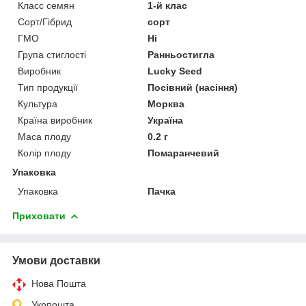
Класс семян
1-й клас
Сорт/Гібрид
сорт
ГМО
Ні
Група стиглості
Ранньостигла
Виробник
Lucky Seed
Тип продукції
Посівний (насіння)
Культура
Морква
Країна виробник
Україна
Маса плоду
0.2 г
Колір плоду
Помаранчевий
Упаковка
Упаковка
Пачка
Приховати
Умови доставки
Нова Пошта
Укрпошта