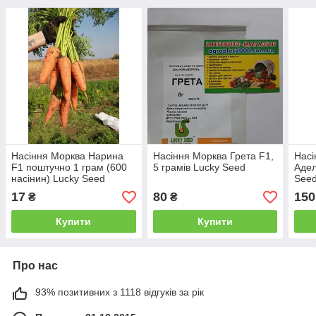
Насіння Морква Нарина
Насіння Морква Грета F1,
Насі
F1 поштучно 1 грам (600
5 грамів Lucky Seed
Адел
насінин) Lucky Seed
See
17
80
150
₴
₴
Купити
Купити
Про нас
93% позитивних з 1118 відгуків за рік