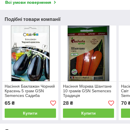
Всі умови повернення
Подібні товари компанії
Насіння Баклажан Чорний
Насіння Морква Шантане
Насі
Красень 5 грам GSN
10 грамів GSN Semences
Світ
Semences Садиба
Традиція
Sem
65
28
70
₴
₴
Купити
Купити