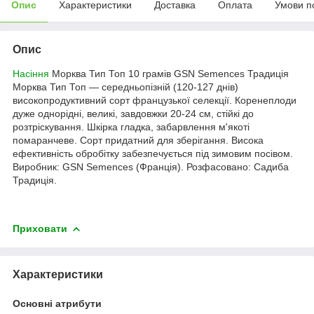
Опис
Характеристики
Доставка
Оплата
Умови п
Опис
Насіння
Морква Тип Топ 10 грамів GSN Semences Традиція
Морква Тип Топ — середньопізній (120-127 днів)
високопродуктивний сорт французької селекції. Коренеплоди
дуже однорідні, великі, завдовжки 20-24 см, стійкі до
розтріскування. Шкірка гладка, забарвлення м'якоті
помаранчеве. Сорт придатний для зберігання. Висока
ефективність обробітку забезпечується під зимовим посівом.
Виробник: GSN Semences (Франція). Розфасовано: Садиба
Традиція.
Приховати
Характеристики
Основні атрибути