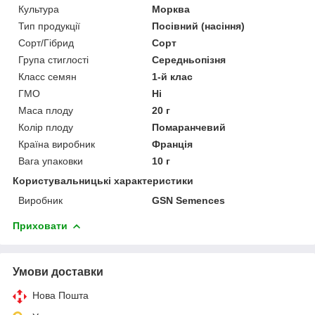
Культура
Морква
Тип продукції
Посівний (насіння)
Сорт/Гібрид
Сорт
Група стиглості
Середньопізня
Класс семян
1-й клас
ГМО
Ні
Маса плоду
20 г
Колір плоду
Помаранчевий
Країна виробник
Франція
Вага упаковки
10 г
Користувальницькі характеристики
Виробник
GSN Semences
Приховати
Умови доставки
Нова Пошта