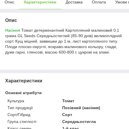
Опис
Характеристики
Доставка
Оплата
Умови 
Опис
Насіння
Томат детермінантний Картопляний малиновий 0,1
грама GL Seeds Середньостиглий (85-90 днів) великоплідний
сорт. Кущ міцний, заввишки до 1 м, лист картопляного типу.
Плоди плоско-округлі, яскраво-малинового кольору, гладкі,
дуже гарні, глянсові, масою 600-800 г, цукрові на зламі.
Характеристики
Основні атрибути
Культура
Томат
Тип продукції
Посівний (насіння)
Сорт/Гібрид
Сорт
Група стиглості
Середньостигла
Класс семян
1-й клас