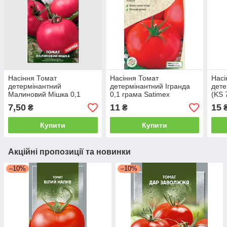
Насіння Томат
Насіння Томат
Насі
детермінантний
детермінантний Ігранда
дете
Малиновий Мішка 0,1
0,1 грама Satimex
(KS 
грама SeedEra
насі
7,50
11
15
₴
₴
Купити
Купити
Акційні пропозиції та новинки
–10%
–10%