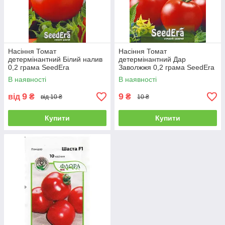
Насіння Томат
Насіння Томат
детермінантний Білий налив
детермінантний Дар
0,2 грама SeedEra
Заволжжя 0,2 грама SeedEra
В наявності
В наявності
9
9
від
₴
₴
від 10 ₴
10 ₴
Купити
Купити