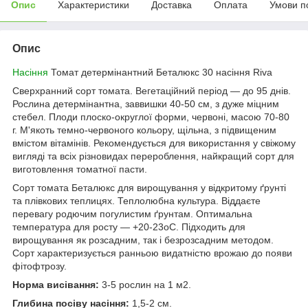
Опис
Характеристики
Доставка
Оплата
Умови п
Опис
Насіння
Томат детермінантний Беталюкс 30 насіння Riva
Сверхранний сорт томата. Вегетаційний період — до 95 днів.
Рослина детермінантна, заввишки 40-50 см, з дуже міцним
стебел. Плоди плоско-округлої форми, червоні, масою 70-80
г. М'якоть темно-червоного кольору, щільна, з підвищеним
вмістом вітамінів. Рекомендується для використання у свіжому
вигляді та всіх різновидах перероблення, найкращий сорт для
виготовлення томатної пасти.
Сорт томата Беталюкс для вирощування у відкритому ґрунті
та плівкових теплицях. Теплолюбна культура. Віддаєте
перевагу родючим погулистим ґрунтам. Оптимальна
температура для росту — +20-23oС. Підходить для
вирощування як розсадним, так і безрозсадним методом.
Сорт характеризується ранньою видатністю врожаю до появи
фітофтрозу.
Норма висівання:
3-5 рослин на 1 м2.
Глибина посіву насіння:
1,5-2 см.