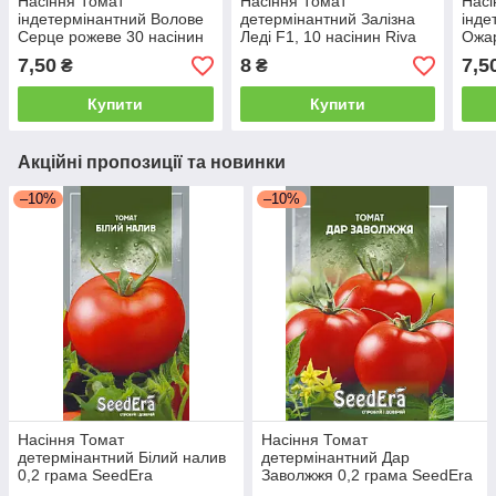
Насіння Томат
Насіння Томат
Насі
індетермінантний Волове
детермінантний Залізна
інде
Серце рожеве 30 насінин
Леді F1, 10 насінин Riva
Ожар
Riva
Riva
7,50
8
7,5
₴
₴
Купити
Купити
Акційні пропозиції та новинки
–10%
–10%
Насіння Томат
Насіння Томат
детермінантний Білий налив
детермінантний Дар
0,2 грама SeedEra
Заволжжя 0,2 грама SeedEra