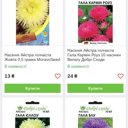
Насіння Айстра голчаста
Насіння Айстра голчаста
Гала Кармін Роуз 10 насінин
Жовта 0,5 грама MoravoSeed
Benary Добрі Сходи
В наявності
В наявності
13
24
₴
₴
Купити
Купити