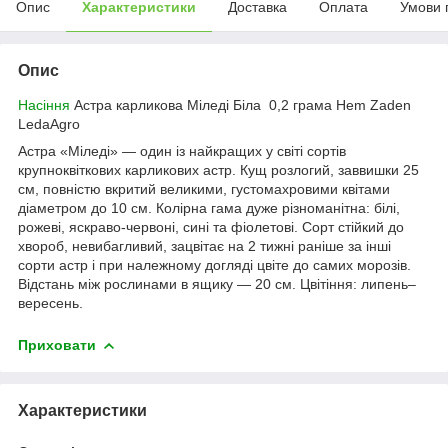
Опис
Характеристики
Доставка
Оплата
Умови 
Опис
Насіння
Астра карликова Міледі Біла 0,2 грама Hem Zaden
LedaAgro
Астра «Міледі» — один із найкращих у світі сортів
крупноквіткових карликових астр. Кущ розлогий, заввишки 25
см, повністю вкритий великими, густомахровими квітами
діаметром до 10 см. Колірна гама дуже різноманітна: білі,
рожеві, яскраво-червоні, сині та фіолетові. Сорт стійкий до
хвороб, невибагливий, зацвітає на 2 тижні раніше за інші
сорти астр і при належному догляді цвіте до самих морозів.
Відстань між рослинами в ящику — 20 см. Цвітіння: липень–
вересень.
Приховати
Характеристики