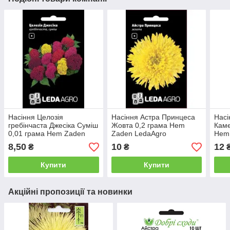
Насіння Целозія
Насіння Астра Принцеса
Насі
гребінчаста Джесіка Суміш
Жовта 0,2 грама Hem
Каме
0,01 грама Hem Zaden
Zaden LedaAgro
Hem
LedaAgro
Насі
8,50
10
12
₴
₴
Купити
Купити
Акційні пропозиції та новинки