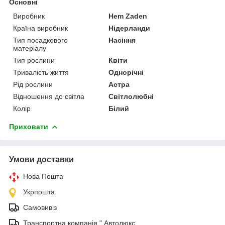
Основні
Виробник
Hem Zaden
Країна виробник
Нідерланди
Тип посадкового
Насіння
матеріалу
Тип рослини
Квіти
Тривалість життя
Однорічні
Рід рослини
Астра
Відношення до світла
Світлолюбні
Колір
Білий
Приховати
Умови доставки
Нова Пошта
Укрпошта
Самовивіз
Транспортна компанія " Автолюкс