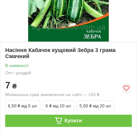
Насіння Кабачок кущовий Зебра 3 грама
Смачний
В наявності
Опт і роздріб
7
₴
Мінімальна сума замовлення на сайті — 150 ₴
6,50 ₴
від 5 шт.
6 ₴
від 10 шт.
5,50 ₴
від 20 шт.
Купити