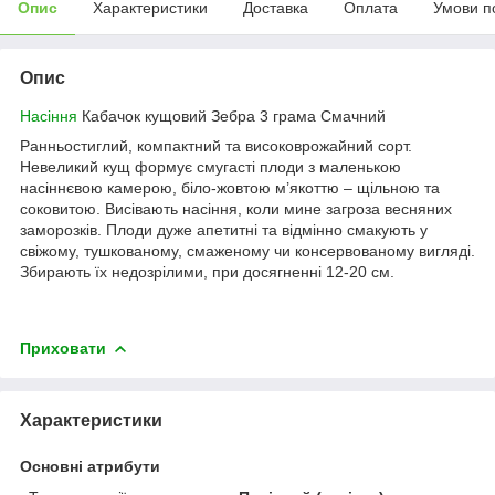
Опис
Характеристики
Доставка
Оплата
Умови п
Опис
Насіння
Кабачок кущовий Зебра 3 грама Смачний
Ранньостиглий, компактний та високоврожайний сорт.
Невеликий кущ формує смугасті плоди з маленькою
насіннєвою камерою, біло-жовтою м’якоттю – щільною та
соковитою. Висівають насіння, коли мине загроза весняних
заморозків. Плоди дуже апетитні та відмінно смакують у
свіжому, тушкованому, смаженому чи консервованому вигляді.
Збирають їх недозрілими, при досягненні 12-20 см.
Приховати
Характеристики
Основні атрибути