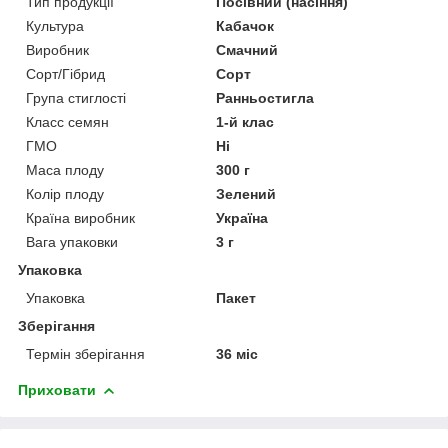
Тип продукції
Посівний (насіння)
Культура
Кабачок
Виробник
Смачний
Сорт/Гібрид
Сорт
Група стиглості
Ранньостигла
Класс семян
1-й клас
ГМО
Ні
Маса плоду
300 г
Колір плоду
Зелений
Країна виробник
Україна
Вага упаковки
3 г
Упаковка
Упаковка
Пакет
Зберігання
Термін зберігання
36 міс
Приховати