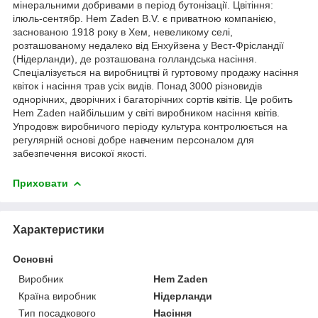
мінеральними добривами в період бутонізації. Цвітіння:
ілюль-сентябр. Hem Zaden B.V. є приватною компанією,
заснованою 1918 року в Хем, невеликому селі,
розташованому недалеко від Енхуйзена у Вест-Фрісландії
(Нідерланди), де розташована голландська насіння.
Спеціалізується на виробництві й гуртовому продажу насіння
квіток і насіння трав усіх видів. Понад 3000 різновидів
однорічних, дворічних і багаторічних сортів квітів. Це робить
Hem Zaden найбільшим у світі виробником насіння квітів.
Упродовж виробничого періоду культура контролюється на
регулярній основі добре навченим персоналом для
забезпечення високої якості.
Приховати
Характеристики
Основні
Виробник
Hem Zaden
Країна виробник
Нідерланди
Тип посадкового
Насіння