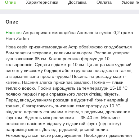
Опис
Характеристики
Доставка
Оплата
Умови п
Опис
Насіння
Астра хризантемоподібна Аполлонія суміш 0,2 грама
Hem Zaden
Нова серія хризантемовидних Астр обов'язково сподобається
Вам завдяки яскравим, великим кольорам. Рослина утворює
кущ заввишки 65 см. Кожна рослина формує до 10
кольороносів. Суцвіти в діаметрі 10 см. Ця астра має чудовий
вигляд у високому бордюрі або в групових посадках на газоні,
а в зрізанні вона просто чудова! Посинь: на розсаду марті -
квітень. Насіння злегка присипає землею. Полив — тільки
теплою водою. Посіни вирощують за температури 15-18 °C
появою першої пари справжнього листя сітківці пікують.
Перед висаджуванням розсади в відкритий ґрунт наприкінці
травня, її загартовують, знизивши температуру до 10 °C,
віддаєте перевагу сонячним місцям, з родючим, дренованим
ґрунтом. Відстань між рослинами — 35-40 см. Можливе
посівання насінням відразу у відкритий ґрунт (під плівку)
наприкінці квітня. Догляд: рідкісний, рясний полив.
Рекомендується часте розпушування. Необхідно підживлення