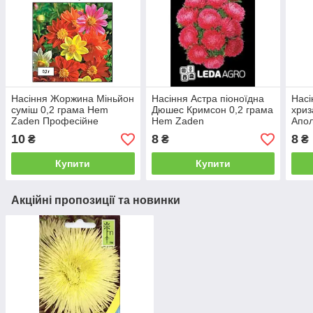
Насіння Жоржина Міньйон
Насіння Астра піоноїдна
Насі
суміш 0,2 грама Hem
Дюшес Кримсон 0,2 грама
хриз
Zaden Професійне
Hem Zaden
Апол
насіння
гра
10
8
8
₴
₴
₴
Купити
Купити
Акційні пропозиції та новинки