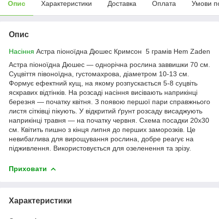
Опис
Характеристики
Доставка
Оплата
Умови п
Опис
Насіння
Астра піоноїдна Дюшес Кримсон 5 грамів Hem Zaden
Астра піоноїдна Дюшес — однорічна рослина заввишки 70 см.
Суцвіття півоноїдна, густомахрова, діаметром 10-13 см.
Формує ефектний кущ, на якому розпускається 5-8 суцвіть
яскравих відтінків. На розсаді насіння висівають наприкінці
березня — початку квітня. З появою першої пари справжнього
листя сітківці пікують. У відкритий ґрунт розсаду висаджують
наприкінці травня — на початку червня. Схема посадки 20x30
см. Квітить пишно з кінця липня до перших заморозків. Це
невибаглива для вирощування рослина, добре реагує на
підживлення. Використовується для озеленення та зрізу.
Приховати
Характеристики