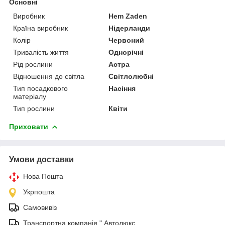
Основні
Виробник
Hem Zaden
Країна виробник
Нідерланди
Колір
Червоний
Тривалість життя
Однорічні
Рід рослини
Астра
Відношення до світла
Світлолюбні
Тип посадкового
Насіння
матеріалу
Тип рослини
Квіти
Приховати
Умови доставки
Нова Пошта
Укрпошта
Самовивіз
Транспортна компанія " Автолюкс