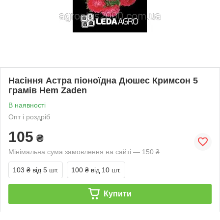
Насіння Астра піоноїдна Дюшес Кримсон 5
грамів Hem Zaden
В наявності
Опт і роздріб
105
₴
Мінімальна сума замовлення на сайті — 150 ₴
103 ₴
від 5 шт.
100 ₴
від 10 шт.
Купити