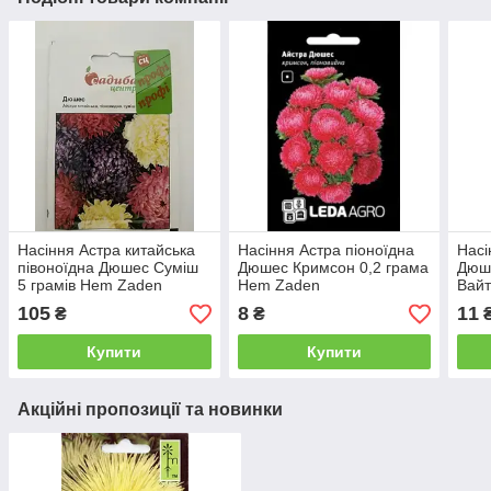
Насіння Астра китайська
Насіння Астра піоноїдна
Насі
півоноїдна Дюшес Суміш
Дюшес Кримсон 0,2 грама
Дюше
5 грамів Hem Zaden
Hem Zaden
Вайт
Zad
105
8
11
₴
₴
Купити
Купити
Акційні пропозиції та новинки