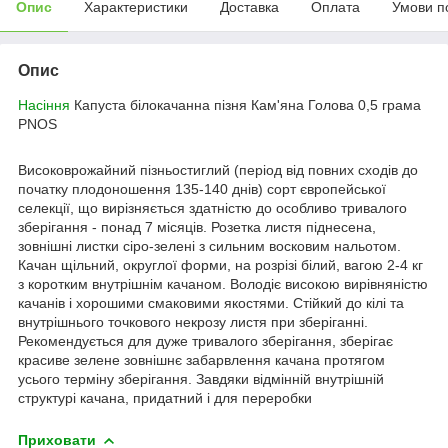
Опис
Характеристики
Доставка
Оплата
Умови п
Опис
Насіння
Капуста білокачанна пізня Кам'яна Голова 0,5 грама
PNOS
Високоврожайний пізньостиглий (період від повних сходів до
початку плодоношення 135-140 днів) сорт європейської
селекції, що вирізняється здатністю до особливо тривалого
зберігання - понад 7 місяців. Розетка листя піднесена,
зовнішні листки сіро-зелені з сильним восковим нальотом.
Качан щільний, округлої форми, на розрізі білий, вагою 2-4 кг
з коротким внутрішнім качаном. Володіє високою вирівняністю
качанів і хорошими смаковими якостями. Стійкий до кілі та
внутрішнього точкового некрозу листя при зберіганні.
Рекомендується для дуже тривалого зберігання, зберігає
красиве зелене зовнішнє забарвлення качана протягом
усього терміну зберігання. Завдяки відмінній внутрішній
структурі качана, придатний і для переробки
Приховати