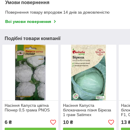
Умови повернення
Повернення товару впродовж 14 днів за домовленістю
Всі умови повернення
Подібні товари компанії
Насіння Капуста цвітна
Насіння Капуста
Насі
Піонер 0,5 грама PNOS
білокачанна пізня Бірюза
біло
1 грам Satimex
F1, 
6
10
13
₴
₴