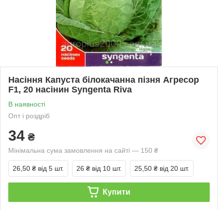
Насіння Капуста білокачанна пізня Агресор
F1, 20 насінин Syngenta Riva
В наявності
Опт і роздріб
34
₴
Мінімальна сума замовлення на сайті — 150 ₴
26,50 ₴
від 5 шт.
26 ₴
від 10 шт.
25,50 ₴
від 20 шт.
Купити