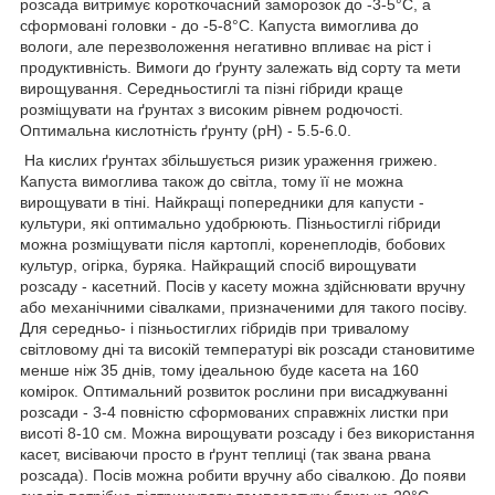
розсада витримує короткочасний заморозок до -3-5°С, а
сформовані головки - до -5-8°С. Капуста вимоглива до
вологи, але перезволоження негативно впливає на ріст і
продуктивність. Вимоги до ґрунту залежать від сорту та мети
вирощування. Середньостиглі та пізні гібриди краще
розміщувати на ґрунтах з високим рівнем родючості.
Оптимальна кислотність ґрунту (pH) - 5.5-6.0.
На кислих ґрунтах збільшується ризик ураження грижею.
Капуста вимоглива також до світла, тому її не можна
вирощувати в тіні. Найкращі попередники для капусти -
культури, які оптимально удобрюють. Пізньостиглі гібриди
можна розміщувати після картоплі, коренеплодів, бобових
культур, огірка, буряка. Найкращий спосіб вирощувати
розсаду - касетний. Посів у касету можна здійснювати вручну
або механічними сівалками, призначеними для такого посіву.
Для середньо- і пізньостиглих гібридів при тривалому
світловому дні та високій температурі вік розсади становитиме
менше ніж 35 днів, тому ідеальною буде касета на 160
комірок. Оптимальний розвиток рослини при висаджуванні
розсади - 3-4 повністю сформованих справжніх листки при
висоті 8-10 см. Можна вирощувати розсаду і без використання
касет, висіваючи просто в ґрунт теплиці (так звана рвана
розсада). Посів можна робити вручну або сівалкою. До появи