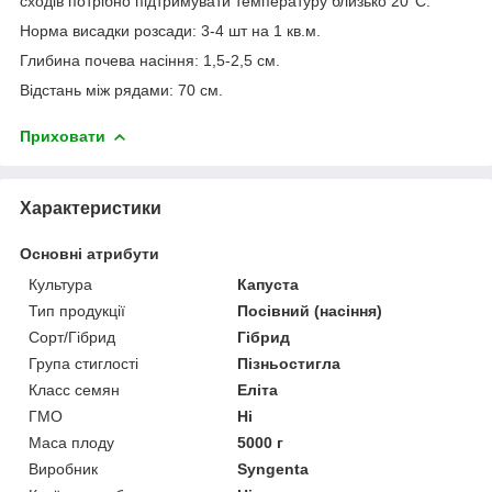
сходів потрібно підтримувати температуру близько 20°С.
Норма висадки розсади: 3-4 шт на 1 кв.м.
Глибина почева насіння: 1,5-2,5 см.
Відстань між рядами: 70 см.
Приховати
Характеристики
Основні атрибути
Культура
Капуста
Тип продукції
Посівний (насіння)
Сорт/Гібрид
Гібрид
Група стиглості
Пізньостигла
Класс семян
Еліта
ГМО
Ні
Маса плоду
5000 г
Виробник
Syngenta