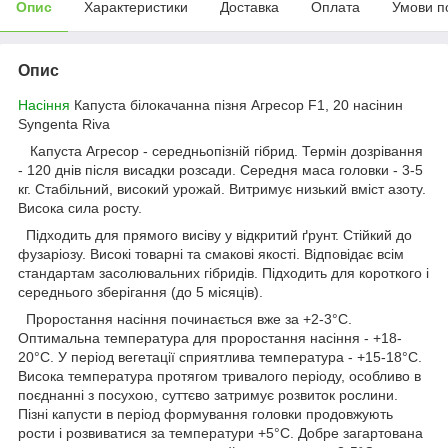
Опис
Характеристики
Доставка
Оплата
Умови п
Опис
Насіння
Капуста білокачанна пізня Агресор F1, 20 насінин
Syngenta Riva
Капуста Агресор - середньопізній гібрид. Термін дозрівання
- 120 днів після висадки розсади. Середня маса головки - 3-5
кг. Стабільний, високий урожай. Витримує низький вміст азоту.
Висока сила росту.
Підходить для прямого висіву у відкритий ґрунт. Стійкий до
фузаріозу. Високі товарні та смакові якості. Відповідає всім
стандартам засолювальних гібридів. Підходить для короткого і
середнього зберігання (до 5 місяців).
Проростання насіння починається вже за +2-3°С.
Оптимальна температура для проростання насіння - +18-
20°С. У період вегетації сприятлива температура - +15-18°С.
Висока температура протягом тривалого періоду, особливо в
поєднанні з посухою, суттєво затримує розвиток рослини.
Пізні капусти в період формування головки продовжують
рости і розвиватися за температури +5°С. Добре загартована