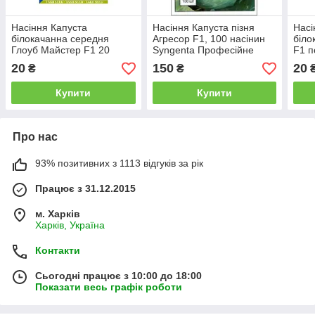
Насіння Капуста
Насіння Капуста пізня
Насі
білокачанна середня
Агресор F1, 100 насінин
біло
Глоуб Майстер F1 20
Syngenta Професійне
F1 п
насінин Takii Seed Агропак
насіння
Bejo
20
150
20
₴
₴
Купити
Купити
Про нас
93% позитивних з 1113 відгуків за рік
Працює з 31.12.2015
м. Харків
Харків, Україна
Контакти
Сьогодні працює з 10:00 до 18:00
Показати весь графік роботи