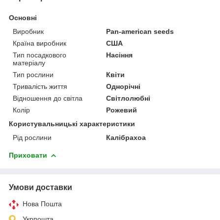
Основні
Виробник
Pan-american seeds
Країна виробник
США
Тип посадкового
Насіння
матеріалу
Тип рослини
Квіти
Тривалість життя
Однорічні
Відношення до світла
Світлолюбні
Колір
Рожевий
Користувальницькі характеристики
Рід рослини
Калібрахоа
Приховати
Умови доставки
Нова Пошта
Укрпошта