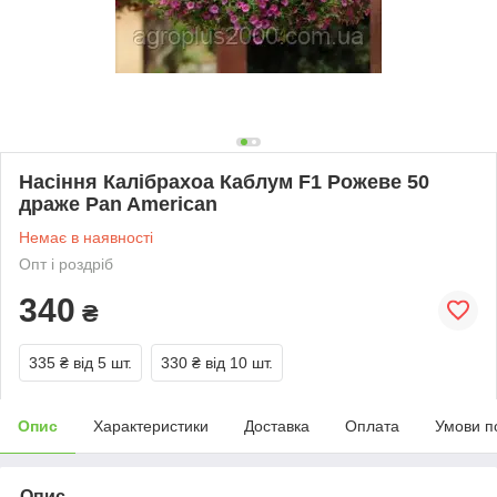
Насіння Калібрахоа Каблум F1 Рожеве 50
драже Pan American
Немає в наявності
Опт і роздріб
340
₴
335 ₴
від 5 шт.
330 ₴
від 10 шт.
Опис
Характеристики
Доставка
Оплата
Умови п
Опис