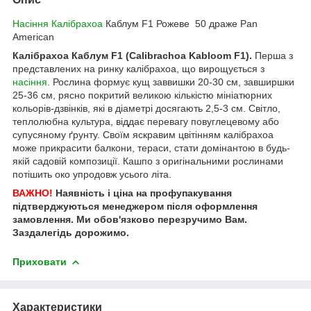
Насіння Калібрахоа
Каблум F1 Рожеве 50 драже Pan
American
Калібрахоа Каблум F1 (Calibrachoa Kabloom F1).
Перша з
представлених на ринку калібрахоа, що вирощується з
насіння
. Рослина формує кущ заввишки 20-30 см, завширшки
25-36 см, рясно покритий великою кількістю мініатюрних
кольорів-дзвінків, які в діаметрі досягають 2,5-3 см. Світло,
теплолюбна культура, віддає перевагу повуглецевому або
супусяному ґрунту. Своїм яскравим цвітінням калібрахоа
може прикрасити балкони, тераси, стати домінантою в будь-
якій садовій композиції. Кашпо з оригінальними рослинами
потішить око упродовж усього літа.
ВАЖНО!
Наявність і ціна на профупакування
підтверджуються менеджером після оформлення
замовлення. Ми обов'язково перезручимо Вам.
Заздалегідь дорожимо.
Приховати
Характеристики