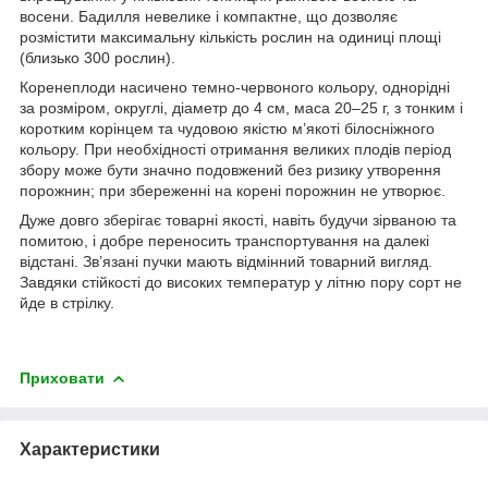
восени. Бадилля невелике і компактне, що дозволяє
розмістити максимальну кількість рослин на одиниці площі
(близько 300 рослин).
Коренеплоди насичено темно-червоного кольору, однорідні
за розміром, округлі, діаметр до 4 см, маса 20–25 г, з тонким і
коротким корінцем та чудовою якістю м’якоті білосніжного
кольору. При необхідності отримання великих плодів період
збору може бути значно подовжений без ризику утворення
порожнин; при збереженні на корені порожнин не утворює.
Дуже довго зберігає товарні якості, навіть будучи зірваною та
помитою, і добре переносить транспортування на далекі
відстані. Зв’язані пучки мають відмінний товарний вигляд.
Завдяки стійкості до високих температур у літню пору сорт не
йде в стрілку.
Приховати
Характеристики