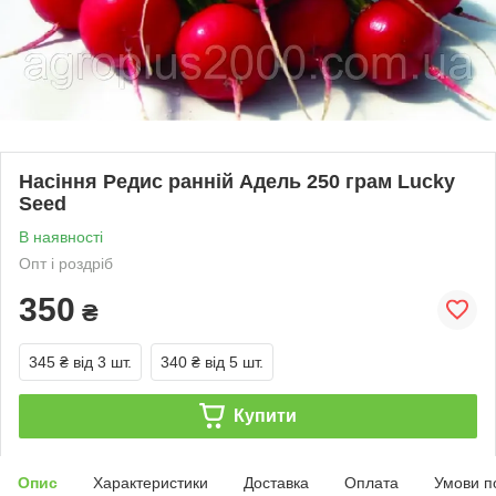
Насіння Редис ранній Адель 250 грам Lucky
Seed
В наявності
Опт і роздріб
350
₴
345 ₴
від 3 шт.
340 ₴
від 5 шт.
Купити
Опис
Характеристики
Доставка
Оплата
Умови п