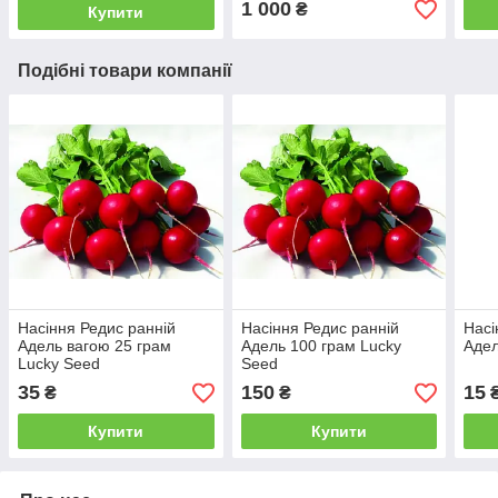
1 000
₴
Купити
Подібні товари компанії
Насіння Редис ранній
Насіння Редис ранній
Насі
Адель вагою 25 грам
Адель 100 грам Lucky
Адел
Lucky Seed
Seed
35
150
15
₴
₴
Купити
Купити