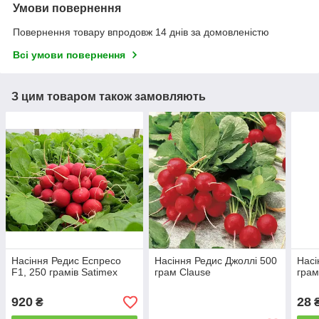
Умови повернення
Повернення товару впродовж 14 днів за домовленістю
Всі умови повернення
З цим товаром також замовляють
Насіння Редис Еспресо
Насіння Редис Джоллі 500
Насі
F1, 250 грамів Satimex
грам Clause
грам
920
28
₴