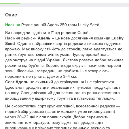
Опис
Насіння
Редис ранній Адель 250 грам Lucky Seed
Ви навряд чи відрізните її від редиски Сора!
Насіння редиски
Адель
– це нове досягнення команди
Lucky
Seed
. Один із найраніших сортів редиски з високою віддачею
врожаю. Має високу стійкість до стресів, легко адаптується до
різних ґрунтово-кліматичних умов. Чудову врожайність
демонструє на півдні України. Листова розетка добре захищає
рослини від бур’янів. Коренеплоди округлі, насичено-червоні
зовні, білосніжні всередині, не грубіють і не утворюють
порожнин, не гірчать. Діаметр 3–4 см.
Сорт
Адель
не схильний до стрілкування і не тріскається.
Ідеально підходить для реалізації як пучкової продукції, так і
на вагу. Спеціалізований для весняного та ранньовесняного
вирощування у відкритому ґрунті та в плівкових теплицях.
Це скоростиглий сорт крупноплідної, всесезонної редиски —
перший збір урожаю (за оптимальних умов вирощування)
через 20–22 дні після появи сходів. Добре переносить
зниження температури, тому відмінно підходить для
вирощування у плівкових теплицях ранньою весною та