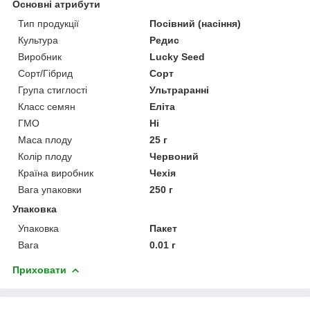
Основні атрибути
Тип продукції
Посівний (насіння)
Культура
Редис
Виробник
Lucky Seed
Сорт/Гібрид
Сорт
Група стиглості
Ультраранні
Класс семян
Еліта
ГМО
Ні
Маса плоду
25 г
Колір плоду
Червоний
Країна виробник
Чехія
Вага упаковки
250 г
Упаковка
Упаковка
Пакет
Вага
0.01 г
Приховати