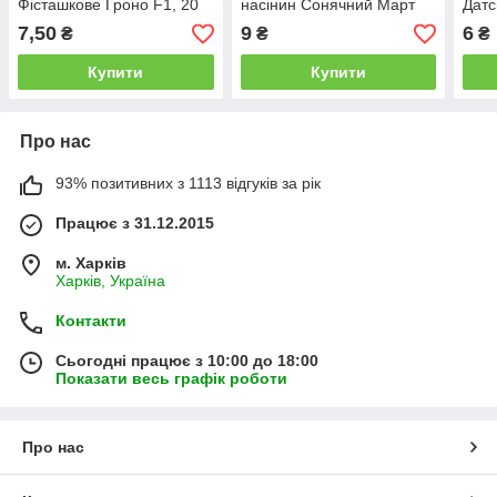
Фісташкове Гроно F1, 20
насінин Сонячний Март
Датс
насінин Сонячний Март
насі
7,50
9
6
₴
₴
₴
Купити
Купити
Про нас
93% позитивних з 1113 відгуків за рік
Працює з 31.12.2015
м. Харків
Харків, Україна
Контакти
Сьогодні працює з 10:00 до 18:00
Показати весь графік роботи
Про нас