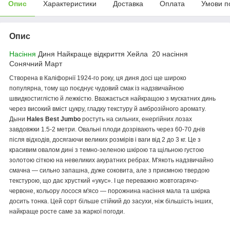
Опис
Характеристики
Доставка
Оплата
Умови п
Опис
Насіння
Диня Найкраще відкриття Хейла 20 насіння
Сонячний Март
Створена в Каліфорнії 1924-го року, ця диня досі ще широко
популярна, тому що поєднує чудовий смак із надзвичайною
швидкостиглістю й лежкістю. Вважається найкращою з мускатних динь
через високий вміст цукру, гладку текстуру й амброзійного аромату.
Дыни
Hales Best Jumbo
ростуть на сильних, енергійних лозах
завдовжки 1.5-2 метри. Овальні плоди дозрівають через 60-70 днів
після відходів, досягаючи великих розмірів і ваги від 2 до 3 кг. Це з
красивим овалом дині з темно-зеленою шкірою та щільною густою
золотою сіткою на невеликих акуратних ребрах. М'якоть надзвичайно
смачна — сильно запашна, дуже соковита, але з приємною твердою
текстурою, що дає хрусткий «укус». І це переважно жовтогарячо-
червоне, кольору лосося м'ясо — порожнина насіння мала та шкірка
досить тонка. Цей сорт більше стійкий до засухи, ніж більшість інших,
найкраще росте саме за жаркої погоди.