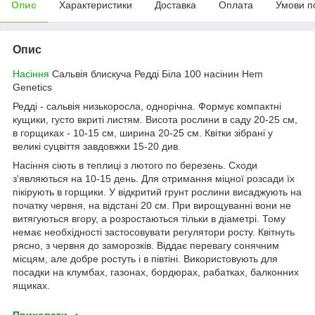
Опис
Характеристики
Доставка
Оплата
Умови п
Опис
Насіння
Сальвія блискуча Редді Біла 100 насінин Hem
Genetics
Редді - сальвія низькоросла, однорічна. Формує компактні
кущики, густо вкриті листям. Висота рослини в саду 20-25 см,
в горщиках - 10-15 см, ширина 20-25 см. Квітки зібрані у
великі суцвіття завдовжки 15-20 див.
Насіння сіють в теплиці з лютого по березень. Сходи
з'являються на 10-15 день. Для отримання міцної розсади їх
пікірують в горщики. У відкритий грунт рослини висаджують на
початку червня, на відстані 20 см. При вирощуванні вони не
витягуються вгору, а розростаються тільки в діаметрі. Тому
немає необхідності застосовувати регулятори росту. Квітнуть
рясно, з червня до заморозків. Віддає перевагу сонячним
місцям, але добре ростуть і в півтіні. Використовують для
посадки на клумбах, газонах, бордюрах, рабатках, балконних
ящиках.
Приховати