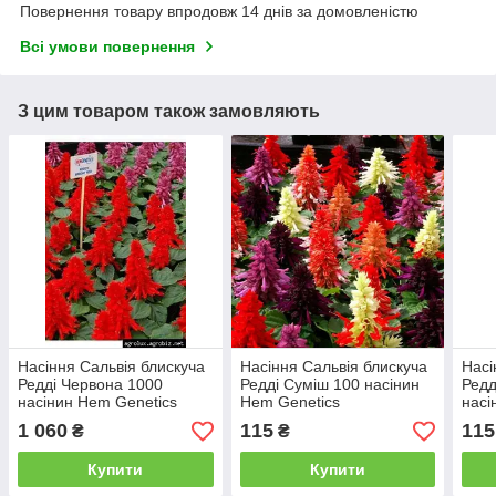
Повернення товару впродовж 14 днів за домовленістю
Всі умови повернення
З цим товаром також замовляють
Насіння Сальвія блискуча
Насіння Сальвія блискуча
Насі
Редді Червона 1000
Редді Суміш 100 насінин
Редд
насінин Hem Genetics
Hem Genetics
насі
1 060
115
115
₴
₴
Купити
Купити