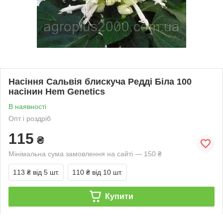
Насіння Сальвія блискуча Редді Біла 100
насінин Hem Genetics
В наявності
Опт і роздріб
115
₴
Мінімальна сума замовлення на сайті — 150 ₴
113 ₴
від 5 шт.
110 ₴
від 10 шт.
Купити