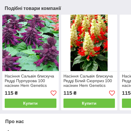
Подібні товари компанії
Насіння Сальвія блискуча
Насіння Сальвія блискуча
Насі
Редді Пурпурова 100
Редді Білий Сюрприз 100
Редд
насінин Hem Genetics
насінин Hem Genetics
насі
115
115
115
₴
₴
Купити
Купити
Про нас