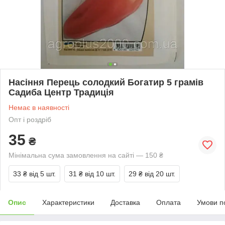
Насіння Перець солодкий Богатир 5 грамів
Садиба Центр Традиція
Немає в наявності
Опт і роздріб
35
₴
Мінімальна сума замовлення на сайті — 150 ₴
33 ₴
від 5 шт.
31 ₴
від 10 шт.
29 ₴
від 20 шт.
Опис
Характеристики
Доставка
Оплата
Умови п