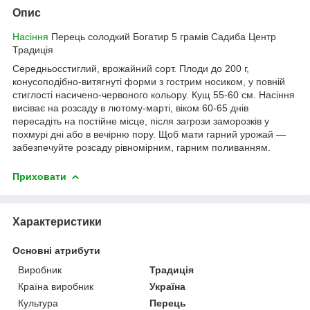
Опис
Насіння
Перець солодкий Богатир 5 грамів Садиба Центр
Традиція
Середньосстиглий, врожайний сорт. Плоди до 200 г,
конусоподібно-витягнуті форми з гострим носиком, у повній
стиглості насичено-червоного кольору. Кущ 55-60 см. Насіння
висіває на розсаду в лютому-марті, віком 60-65 днів
пересадіть на постійне місце, після загрози заморозків у
похмурі дні або в вечірню пору. Щоб мати гарний урожай —
забезпечуйте розсаду рівномірним, гарним поливанням.
Приховати
Характеристики
Основні атрибути
Виробник
Традиція
Країна виробник
Україна
Культура
Перець