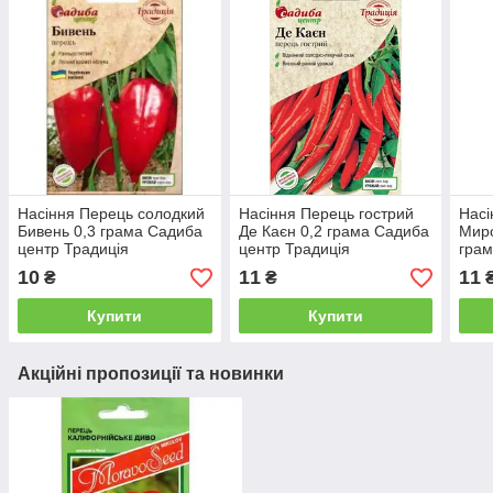
Насіння Перець солодкий
Насіння Перець гострий
Насі
Бивень 0,3 грама Садиба
Де Каєн 0,2 грама Садиба
Миро
центр Традиція
центр Традиція
грам
Трад
10
11
11
₴
₴
Купити
Купити
Акційні пропозиції та новинки