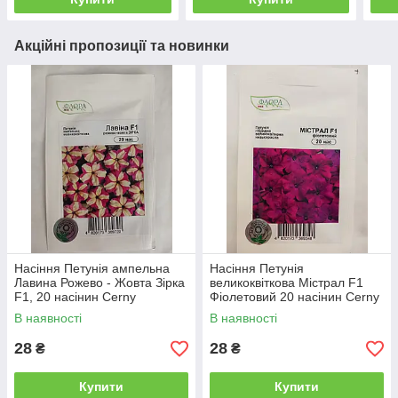
Акційні пропозиції та новинки
Насіння Петунія ампельна
Насіння Петунія
Лавина Рожево - Жовта Зірка
великоквіткова Містрал F1
F1, 20 насінин Cerny
Фіолетовий 20 насінин Cerny
В наявності
В наявності
28
28
₴
₴
Купити
Купити