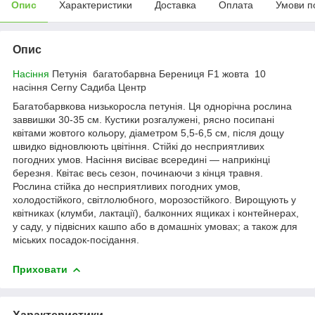
Опис
Характеристики
Доставка
Оплата
Умови п
Опис
Насіння
Петунія багатобарвна Берениця F1 жовта 10
насіння Cerny Садиба Центр
Багатобарвкова низькоросла петунія. Ця однорічна рослина
заввишки 30-35 см. Кустики розгалужені, рясно посипані
квітами жовтого кольору, діаметром 5,5-6,5 см, після дощу
швидко відновлюють цвітіння. Стійкі до несприятливих
погодних умов. Насіння висіває всередині — наприкінці
березня. Квітає весь сезон, починаючи з кінця травня.
Рослина стійка до несприятливих погодних умов,
холодостійкого, світлолюбного, морозостійкого. Вирощують у
квітниках (клумби, лактації), балконних ящиках і контейнерах,
у саду, у підвісних кашпо або в домашніх умовах; а також для
міських посадок-посідання.
Приховати