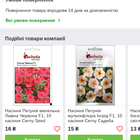
Повернення товару впродовж 14 днів за домовленістю
Всі умови повернення
Подібні товари компанії
Насіння Петунія ампельна
Насіння Петунія
Насі
Лавіна Червона F1, 10
мультифлора Інгрід F1, 10
бага
насіння Cerny Seed
насіння Cerny Садиба
світ
Садиба Центр
Центр
насі
16
15
13
₴
₴
Сад
Купити
Купити