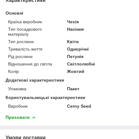
Характеристики
Основні
Країна виробник
Чехія
Тип посадкового
Насіння
матеріалу
Тип рослини
Квіти
Тривалість життя
Однорічні
Рід рослини
Петунія
Відношення до світла
Світлолюбні
Колір
Жовтий
Додаткові характеристики
Упаковка
Пакет
Користувальницькі характеристики
Виробник
Cerny Seed
Приховати
Умови доставки