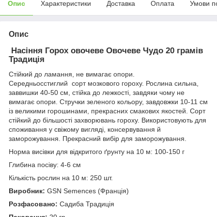
Опис
Характеристики
Доставка
Оплата
Умови п
Опис
Насіння Горох овочеве Овочеве Чудо 20 грамів
Традиція
Стійкий до ламання, не вимагає опори.
Середньосстиглий сорт мозкового гороху. Рослина сильна,
заввишки 40-50 см, стійка до лежкості, завдяки чому не
вимагає опори. Стручки зеленого кольору, завдовжки 10-11 см
із великими горошинами, прекрасних смакових якостей. Сорт
стійкий до більшості захворювань гороху. Використовують для
споживання у свіжому вигляді, консервування й
заморожування. Прекрасний вибір для заморожування.
Норма висівки для відкритого ґрунту на 10 м: 100-150 г
Глибина посіву: 4-6 см
Кількість рослин на 10 м: 250 шт.
Виробник:
GSN Semences (Франція)
Розфасовано:
Садиба Традиція
Паковання:
20 гр.