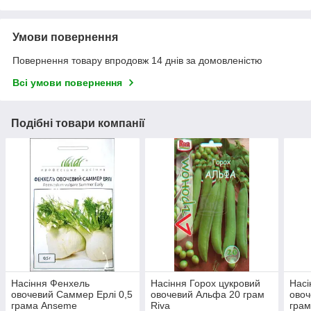
Умови повернення
Повернення товару впродовж 14 днів за домовленістю
Всі умови повернення
Подібні товари компанії
Насіння Фенхель
Насіння Горох цукровий
Насі
овочевий Саммер Ерлі 0,5
овочевий Альфа 20 грам
овоч
грама Anseme
Riva
грам