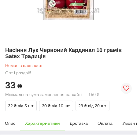
Насіння Лук Червоний Кардинал 10 грамів
Satex Традиція
Немає в наявності
Опт і роздріб
33
₴
Мінімальна сума замовлення на сайті — 150 ₴
32 ₴
від 5 шт.
30 ₴
від 10 шт.
29 ₴
від 20 шт.
Опис
Характеристики
Доставка
Оплата
Умови 