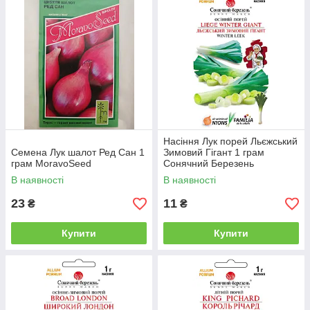
Насіння Лук порей Льєжський
Семена Лук шалот Ред Сан 1
Зимовий Гігант 1 грам
грам MoravoSeed
Сонячний Березень
В наявності
В наявності
23
11
₴
₴
Купити
Купити