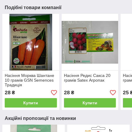
Подібні товари компанії
Насіння Морква Шантане
Насіння Редис Сакса 20
Насі
10 грамів GSN Semences
грамів Satex Агропак
грам
Традиція
28
28
25
₴
₴
Купити
Купити
Акційні пропозиції та новинки