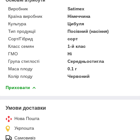
Виробник
Satimex
Країна виробник
Німеччина
Культура
Цибуля
Тип продукції
Посівний (насіння)
Сорт/Гібрид
сорт
Класс семян
1-й клас
ГМО
Ні
Група стиглості
Середньостигла
Маса плоду
0.1 г
Колір плоду
Червоний
Приховати
Умови доставки
Нова Пошта
Укрпошта
Самовивіз