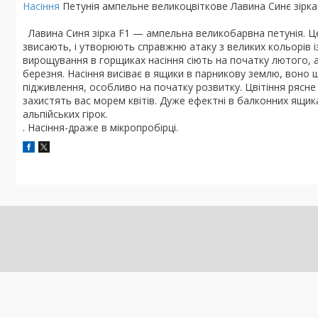
Насіння
Петунія ампельне великоцвіткове Лавина Синє зірка
Лавина Синя зірка F1 — ампельна великобарвна петунія. Це
звисають, і утворюють справжню атаку з великих кольорів і
вирощування в горщиках насіння сіють на початку лютого, а
березня. Насіння висіває в ящики в парникову землю, воно 
підживлення, особливо на початку розвитку. Цвітіння рясне 
захистять вас морем квітів. Дуже ефектні в балконних ящика
альпійських гірок.
. Насіння-драже в мікропробірці.