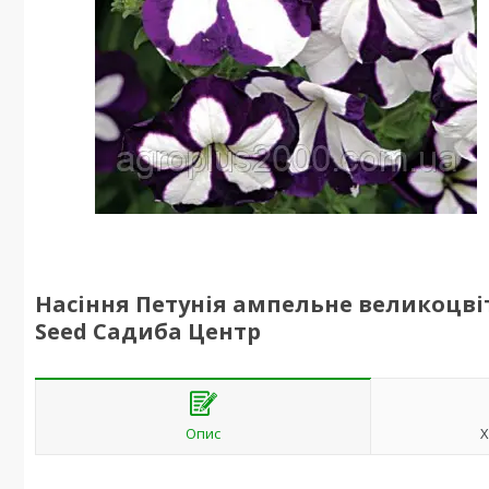
Насіння Петунія ампельне великоцвітк
Seed Садиба Центр
Опис
Х