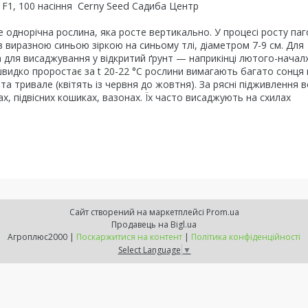
Cerny Seed
 F1, 100 насіння
Садиба Центр
 однорічна рослина, яка росте вертикально. У процесі росту па
з виразною синьою зіркою на синьому тлі, діаметром 7-9 см. Для
 для висаджування у відкритий ґрунт — наприкінці лютого-начал
швидко проростає за t 20-22 °C рослини вимагають багато сонця 
та тривале (квітять із червня до жовтня). За рясні підживлення 
х, підвісних кошиках, вазонах. Їх часто висаджують на схилах
Сайт створений на маркетплейсі
Prom.ua
Продавець на Bigl.ua
Агроплюс2000 |
Поскаржитися на контент
|
Політика конфіденційності
Select Language
▼