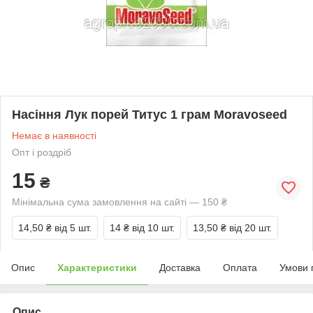
Насіння Лук порей Титус 1 грам Moravoseed
Немає в наявності
Опт і роздріб
15
₴
Мінімальна сума замовлення на сайті — 150 ₴
14,50 ₴
від 5 шт.
14 ₴
від 10 шт.
13,50 ₴
від 20 шт.
Опис
Характеристики
Доставка
Оплата
Умови 
Опис