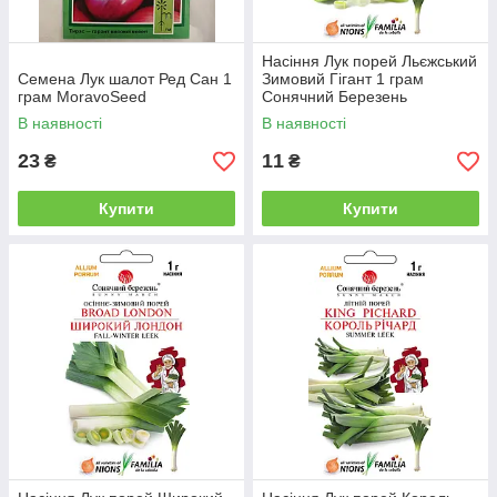
Насіння Лук порей Льєжський
Семена Лук шалот Ред Сан 1
Зимовий Гігант 1 грам
грам MoravoSeed
Сонячний Березень
В наявності
В наявності
23
11
₴
₴
Купити
Купити