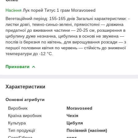
Насіння
Лук порей Титус 1 грам Moravoseed
Вегетаційний період: 155-165 днів Загальні характеристики: -
листки довгі, темно-синьо-зелені, прямостояні — довжина
придатної до вживання частини — 20-25 см, розширення в
цибулину дуже незначна, цибулина в основі не звужена —
послів із березня по квітень, для вирощування розсади — з
першої половини квітня по червень — стійкість до зниженої
температури до -12 °C.
Приховати
Характеристики
Основні атрибути
Виробник
Moravoseed
Країна виробник
Чехія
Культура
Цибуля
Тип продукції
Посівний (насіння)
Сорт/Гібрид
сорт