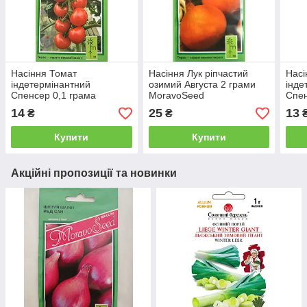
Насіння Томат
Насіння Лук ріпчастий
Насі
індетермінантний
озимий Августа 2 грами
інде
Спенсер 0,1 грама
MoravoSeed
Спен
Moravoseed
Mor
14
25
13
₴
₴
Купити
Купити
Акційні пропозиції та новинки