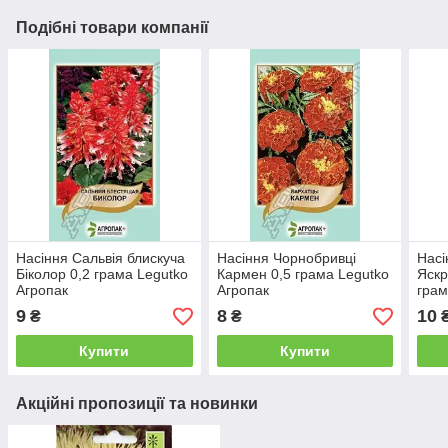
Подібні товари компанії
Насіння Сальвія блискуча
Насіння Чорнобривці
Насі
Біколор 0,2 грама Legutko
Кармен 0,5 грама Legutko
Яскр
Агропак
Агропак
гра
9
8
10
₴
₴
Купити
Купити
Акційні пропозиції та новинки