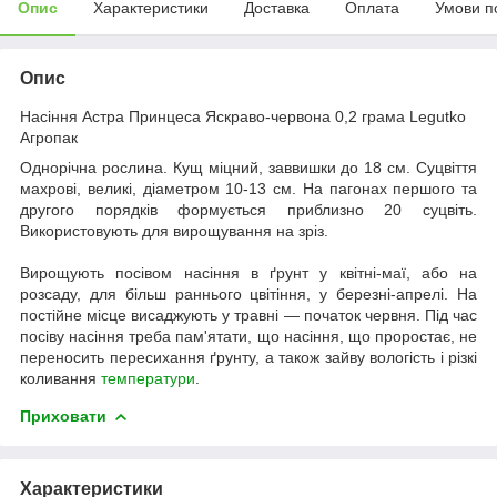
Опис
Характеристики
Доставка
Оплата
Умови п
Опис
Насіння Астра Принцеса Яскраво-червона 0,2 грама Legutko
Агропак
Однорічна рослина. Кущ міцний, заввишки до 18 см. Суцвіття
махрові, великі, діаметром 10-13 см. На пагонах першого та
другого порядків формується приблизно 20 суцвіть.
Використовують для вирощування на зріз.
Вирощують посівом насіння в ґрунт у квітні-маї, або на
розсаду, для більш раннього цвітіння, у березні-апрелі. На
постійне місце висаджують у травні — початок червня. Під час
посіву насіння треба пам'ятати, що насіння, що проростає, не
переносить пересихання ґрунту, а також зайву вологість і різкі
коливання
температури
.
Приховати
Характеристики