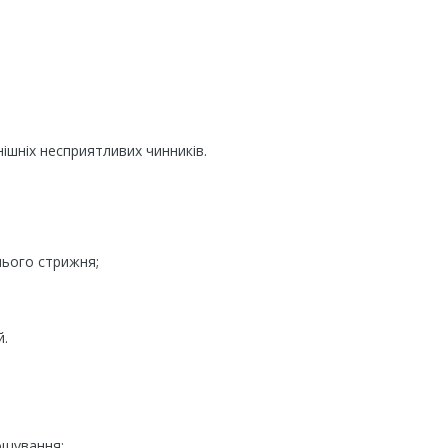
ішніх несприятливих чинників.
нього стрижня;
й.
ощування;