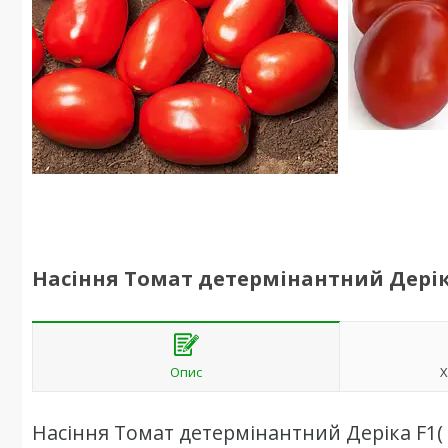
Насіння Томат детермінантний Деріка F
Опис
Х
Насіння Томат детермінантний Деріка F1( K