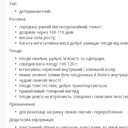
Тип:
детермінантний.
Рослина:
середньо-ранній високоурожайний томат;
дозріває через 100-110 днів;
висока сила росту;
багата вегетативна маса добре захищає плоди від зовн
Плоди:
плоди овальні, щільні, м'ясисті та однорідні;
середня вага плоду: 100-120 г;
інтенсивно-червоний внутрішній і зовнішній колір;
немає зеленої плями біля плодоніжки й білого внутріш
чудові смакові якості;
плоди товстостінні, добре транспортуються;
привабливий товарний вигляд;
плоди довго не втрачають товарних і смакових якосте
Призначення:
для реалізації на ринку свіжих овочів і перероблення.
Додаткова інформація:
пластичний гібрид із широкою адаптацією до умов вир