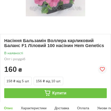
Насіння Бальзамін Воллера карликовий
Баланс F1 Ліловий 100 насінин Hem Genetics
В наявності
Опт і роздріб
160
₴
158 ₴
від 5 шт.
156 ₴
від 10 шт.
Купити
Опис
Характеристики
Доставка
Оплата
Умови п