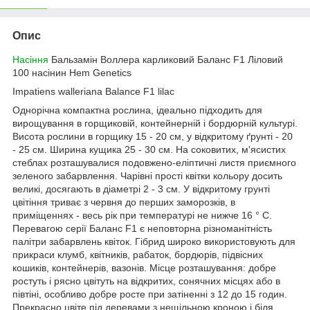
Опис
Насіння
Бальзамін Воллера карликовий Баланс F1 Ліловий
100 насінин Hem Genetics
Impatiens walleriana Balance F1 lilac
Однорічна компактна рослина, ідеально підходить для
вирощування в горщиковій, контейнерній і бордюрній культурі.
Висота рослини в горщику 15 - 20 см, у відкритому ґрунті - 20
- 25 см. Ширина кущика 25 - 30 см. На соковитих, м'ясистих
стеблах розташувалися подовжено-еліптичні листя приємного
зеленого забарвлення. Чарівні прості квітки кольору досить
великі, досягають в діаметрі 2 - 3 см. У відкритому грунті
цвітіння триває з червня до перших заморозків, в
приміщеннях - весь рік при температурі не нижче 16 ° С.
Перевагою серії Баланс F1 є неповторна різноманітність
палітри забарвлень квіток. Гібрид широко використовують для
прикраси клумб, квітників, рабаток, бордюрів, підвісних
кошиків, контейнерів, вазонів. Місце розташування: добре
ростуть і рясно цвітуть на відкритих, сонячних місцях або в
півтіні, особливо добре росте при затіненні з 12 до 15 годин.
Прекрасно цвіте під деревами з нещільною кроною і біля