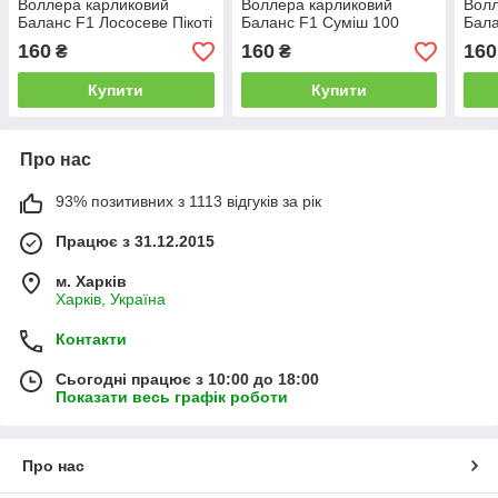
Воллера карликовий
Воллера карликовий
Волл
Баланс F1 Лососеве Пікоті
Баланс F1 Cуміш 100
Бала
100 насінин Hem Genetics
насінин Hem Genetics
насі
160
160
160
₴
₴
Купити
Купити
Про нас
93% позитивних з 1113 відгуків за рік
Працює з 31.12.2015
м. Харків
Харків, Україна
Контакти
Сьогодні працює з 10:00 до 18:00
Показати весь графік роботи
Про нас