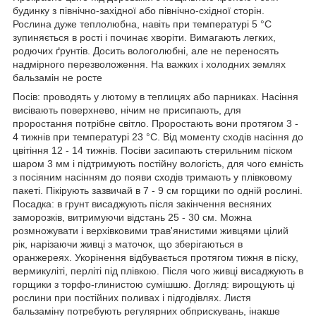
будинку з північно-західної або північно-східної сторін.
Рослина дуже теплолюбна, навіть при температурі 5 °С
зупиняється в рості і починає хворіти. Вимагають легких,
родючих ґрунтів. Досить вологолюбні, але не переносять
надмірного перезволоження. На важких і холодних землях
бальзамін не росте
Посів: проводять у лютому в теплицях або парниках. Насіння
висівають поверхнево, нічим не присипають, для
проростання потрібне світло. Проростають вони протягом 3 -
4 тижнів при температурі 23 °С. Від моменту сходів насіння до
цвітіння 12 - 14 тижнів. Посіви засипають стерильним піском
шаром 3 мм і підтримують постійну вологість, для чого ємність
з посіяним насінням до появи сходів тримають у плівковому
пакеті. Пікірують зазвичай в 7 - 9 см горщики по одній рослині.
Посадка: в грунт висаджують після закінчення весняних
заморозків, витримуючи відстань 25 - 30 см. Можна
розмножувати і верхівковими трав'янистими живцями цілий
рік, нарізаючи живці з маточок, що зберігаються в
оранжереях. Укорінення відбувається протягом тижня в піску,
вермикуліті, перліті під плівкою. Після чого живці висаджують в
горщики з торфо-глинистою сумішшю. Догляд: вирощують ці
рослини при постійних поливах і підгодівлях. Листя
бальзаміну потребують регулярних обприскувань, інакше