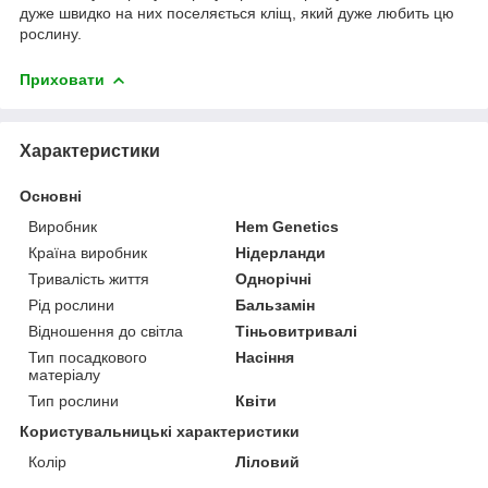
дуже швидко на них поселяється кліщ, який дуже любить цю
рослину.
Приховати
Характеристики
Основні
Виробник
Hem Genetics
Країна виробник
Нідерланди
Тривалість життя
Однорічні
Рід рослини
Бальзамін
Відношення до світла
Тіньовитривалі
Тип посадкового
Насіння
матеріалу
Тип рослини
Квіти
Користувальницькі характеристики
Колір
Ліловий