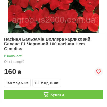
Насіння Бальзамін Воллера карликовий
Баланс F1 Червоний 100 насінин Hem
Genetics
В наявності
Опт і роздріб
160
₴
158 ₴
від 5 шт.
156 ₴
від 10 шт.
Купити