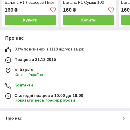
Баланс F1 Лососеве Пікоті
Баланс F1 Cуміш 100
Бала
100 насінин Hem Genetics
насінин Hem Genetics
насі
160
160
160
₴
₴
Купити
Купити
Про нас
93% позитивних з 1118 відгуків за рік
Працює з 31.12.2015
м. Харків
Харків, Україна
Контакти
Сьогодні працює з 10:00 до 18:00
Показати весь графік роботи
Про нас