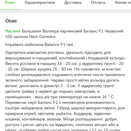
Опис
Характеристики
Доставка
Оплата
Умови п
Опис
Насіння
Бальзамін Воллера карликовий Баланс F1 Червоний
100 насінин Hem Genetics
Impatiens walleriana Balance F1 red
Однорічна компактна рослина, ідеально підходить для
вирощування в горщиковій, контейнерній і бордюрній культурі.
Висота рослини в горщику 15 - 20 см, у відкритому ґрунті - 20
- 25 см. Ширина кущика 25 - 30 см. На соковитих, м'ясистих
стеблах розташувалися подовжено-еліптичні листя приємного
зеленого забарвлення. Чарівні прості квітки кольору досить
великі, досягають в діаметрі 2 - 3 см. У відкритому грунті
цвітіння триває з червня до перших заморозків, в
приміщеннях - весь рік при температурі не нижче 16 ° С.
Перевагою серії Баланс F1 є неповторна різноманітність
палітри забарвлень квіток. Гібрид широко використовують для
прикраси клумб, квітників, рабаток, бордюрів, підвісних
кошиків, контейнерів, вазонів. Місце розташування: добре
ростуть і рясно цвітуть на відкритих, сонячних місцях або в
півтіні, особливо добре росте при затіненні з 12 до 15 годин.