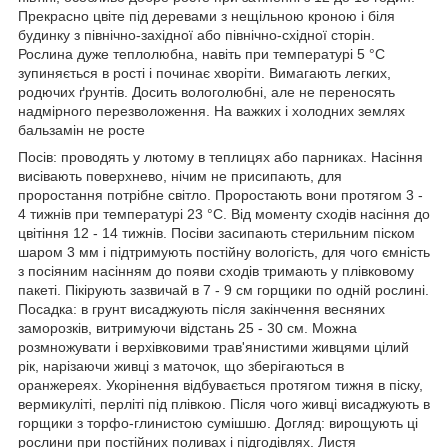
Прекрасно цвіте під деревами з нещільною кроною і біля
будинку з північно-західної або північно-східної сторін.
Рослина дуже теплолюбна, навіть при температурі 5 °С
зупиняється в рості і починає хворіти. Вимагають легких,
родючих ґрунтів. Досить вологолюбні, але не переносять
надмірного перезволоження. На важких і холодних землях
бальзамін не росте
Посів: проводять у лютому в теплицях або парниках. Насіння
висівають поверхнево, нічим не присипають, для
проростання потрібне світло. Проростають вони протягом 3 -
4 тижнів при температурі 23 °С. Від моменту сходів насіння до
цвітіння 12 - 14 тижнів. Посіви засипають стерильним піском
шаром 3 мм і підтримують постійну вологість, для чого ємність
з посіяним насінням до появи сходів тримають у плівковому
пакеті. Пікірують зазвичай в 7 - 9 см горщики по одній рослині.
Посадка: в грунт висаджують після закінчення весняних
заморозків, витримуючи відстань 25 - 30 см. Можна
розмножувати і верхівковими трав'янистими живцями цілий
рік, нарізаючи живці з маточок, що зберігаються в
оранжереях. Укорінення відбувається протягом тижня в піску,
вермикуліті, перліті під плівкою. Після чого живці висаджують в
горщики з торфо-глинистою сумішшю. Догляд: вирощують ці
рослини при постійних поливах і підгодівлях. Листя