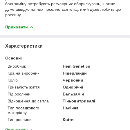
бальзаміну потребують регулярних обприскувань, інакше
дуже швидко на них поселяється кліщ, який дуже любить цю
рослину.
Приховати
Характеристики
Основні
Виробник
Hem Genetics
Країна виробник
Нідерланди
Колір
Червоний
Тривалість життя
Однорічні
Рід рослини
Бальзамін
Відношення до світла
Тіньовитривалі
Тип посадкового
Насіння
матеріалу
Тип рослини
Квіти
Приховати