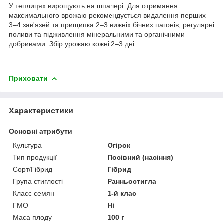
У теплицях вирощують на шпалері.
Для отримання
максимального врожаю рекомендується видалення перших
3–4 зав'язей та прищипка 2–3 нижніх бічних пагонів, регулярні
поливи та підживлення мінеральними та органічними
добривами. Збір урожаю кожні 2–3 дні.
Приховати
Характеристики
Основні атрибути
Культура
Огірок
Тип продукції
Посівний (насіння)
Сорт/Гібрид
Гібрид
Група стиглості
Ранньостигла
Класс семян
1-й клас
ГМО
Ні
Маса плоду
100 г