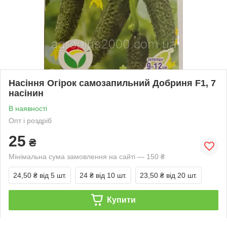
Насіння Огірок самозапильний Добриня F1, 7
насінин
В наявності
Опт і роздріб
25
₴
Мінімальна сума замовлення на сайті — 150 ₴
24,50 ₴
від 5 шт.
24 ₴
від 10 шт.
23,50 ₴
від 20 шт.
Купити