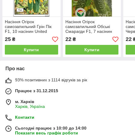
Насіння Огірок
Насіння Огірок
Насі
самозапильний Грін Пік
самозапильний Обські
сам
F1, 10 насінин United
Смарагди F1, 7 насінин
Черв
Genetics
7 на
25
22
22
₴
₴
Купити
Купити
Про нас
93% позитивних з 1114 відгуків за рік
Працює з 31.12.2015
м. Харків
Харків, Україна
Контакти
Сьогодні працює з 10:00 до 14:00
Показати весь графік роботи