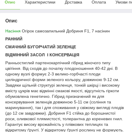
Опис
Характеристики
Доставка
Оплата
Умови п
Опис
Насіння
Огірок самозапильний Добриня F1, 7 насінин
РАННИЙ
СМАЧНИЙ БУГОРЧАТИЙ ЗЕЛЕНЦЕ
ВІДМІННИЙ ЗАСОЛ І КОНСЕРВАЦІЯ
Ранньостиглий партенокарпічний гібрид жіночого типу
цвітіння. Від сходів до початку плодоношення 40-42 дні. В
одному вузлі формує 2-3 велико-горбчасті плоди
циліндричної форми зеленого кольору, довжиною 9-12 см.
Завдяки щільній структурі зеленця, тонкій шкірці і високому
вмісту цукрів має відмінні смакові якості, відсутність гіркоти
обумовлена ​​генетично.
Гібрид призначений як для
консервування зеленців довжиною 5-11 см (соління та
маринування), так і для споживання у свіжому вигляді плодів
(до 12 см завдовжки). Добриня F1 стійка до борошнистої
роси, оливкової плямистості, толерантна до кореневих гнил.
Гарантує високу врожайність у плівкових теплицях та
відкритому ґрунті. У відкритому ґрунті рослину не формують.