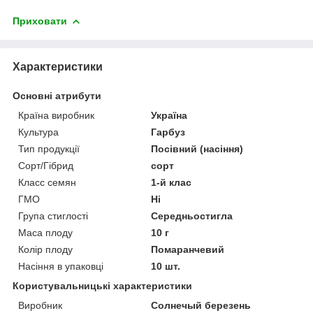
Приховати
Характеристики
Основні атрибути
Країна виробник
Україна
Культура
Гарбуз
Тип продукції
Посівний (насіння)
Сорт/Гібрид
сорт
Класс семян
1-й клас
ГМО
Ні
Група стиглості
Середньостигла
Маса плоду
10 г
Колір плоду
Помаранчевий
Насіння в упаковці
10 шт.
Користувальницькі характеристики
Виробник
Солнечый березень