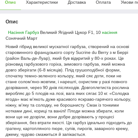
Опис
Характеристики
Доставка
Оплата
Умови п
Опис
Насіння Гарбуз
Великий Ягідний Цукор F1, 10
насіння
Сонячний Март
Новий гібрид великої мускатної гарбуза, створений на основі
старовинного французького сорту Sucrine du Berry з м Беррі
(район Валь-де-Луар), який був відкритий у 80-х роках. Це
різновид гарбузового горіха, зимового гарбуза, який можна
довго зберігати (6-8 місяців). Плід грушоподібної форми,
спочатку темно-зеленого кольору, який сяє доти, поки не
стане солом'яно-жовтим, і нарешті, охристим у разі повного
дозрівання, через 90 днів післяходів. Довгоплетиста рослина
виробляє до 5 плодів на лозі, вага яких сягає 10 кг. «Солодка
ягода» має м'якоть дуже красивого яскраво-гарячого кольору,
ніжну, м'яку та солодку, не борошнисту. Смак із тонкими
нотками дині, кориці та ванілі! Плоди можна збирати, коли
вони ще не дозріли, вони добре дозрівають у процесі
зберігання, без втрати якості. Ця гарбуз ідеально підходить до
гратену, картопляного пюре, супів, пирогів, заварного крему,
джему, чудово смажиться й запікається.