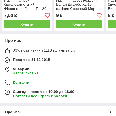
Насіння Огірок
Насіння Гарбуз Рожевий
Насі
бджолозапильний
Банан Джамбо XL 10
бдж
Фісташкове Гроно F1, 20
насінин Сонячний Март
Вино
насінин Сонячний Март
насі
7,50
9
8
₴
₴
₴
Купити
Купити
Про нас
93% позитивних з 1113 відгуків за рік
Працює з 31.12.2015
м. Харків
Харків, Україна
Контакти
Сьогодні працює з 10:00 до 18:00
Показати весь графік роботи
Про нас