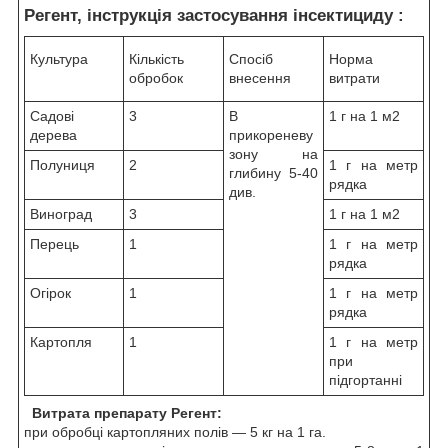
Регент, інструкція застосування інсектициду :
Культура
Кількість
Спосіб
Норма
обробок
внесення
витрати
Садові
3
В
1 г на 1 м2
дерева
прикореневу
зону на
Полуниця
2
1 г на метр
глибину 5-40
рядка
див.
Виноград
3
1 г на 1 м2
Перець
1
1 г на метр
рядка
Огірок
1
1 г на метр
рядка
Картопля
1
1 г на метр
при
підгортанні
Витрата препарату Регент:
при обробці картопляних полів — 5 кг на 1 га.