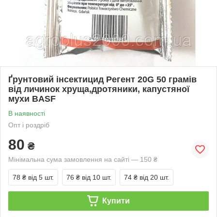
Ґрунтовий інсектицид Регент 20G 50 грамів
від личинок хруща,дротяники, капустяної
мухи BASF
В наявності
Опт і роздріб
80
₴
Мінімальна сума замовлення на сайті — 150 ₴
78 ₴
від 5 шт.
76 ₴
від 10 шт.
74 ₴
від 20 шт.
Купити