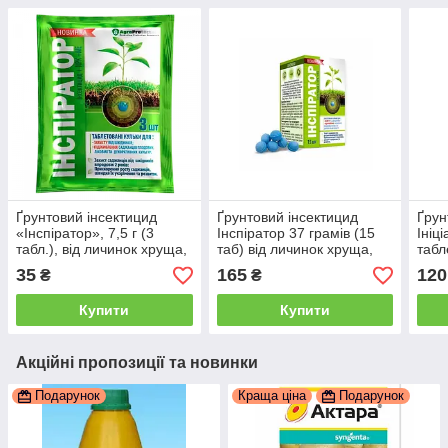
Ґрунтовий інсектицид
Ґрунтовий інсектицид
Ґрун
«Інспіратор», 7,5 г (3
Інспіратор 37 грамів (15
Ініці
табл.), від личинок хруща,
таб) від личинок хруща,
табл
дротяника та капустяної
дроту, капустяної мухи
хрущ
35
165
120
₴
₴
мухи AgroProtection
БелРеаХіт
капу
Купити
Купити
Акційні пропозиції та новинки
Подарунок
Краща ціна
Подарунок