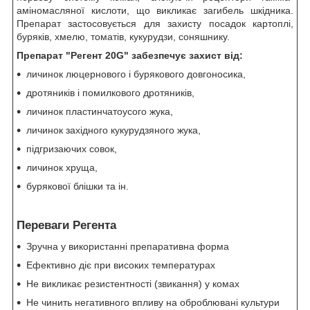
аміномасляної кислоти, що викликає загибель шкідника.
Препарат застосовується для захисту посадок картоплі,
буряків, хмелю, томатів, кукурудзи, соняшнику.
Препарат "Регент 20G" забезпечує захист від:
личинок люцернового і бурякового довгоносика,
дротяників і помилкового дротяників,
личинок пластинчатоусого жука,
личинок західного кукурудзяного жука,
підгризаючих совок,
личинок хруща,
бурякової блішки та ін.
Переваги Регента
Зручна у використанні препаративна форма
Ефективно діє при високих температурах
Не викликає резистентності (звикання) у комах
Не чинить негативного впливу на оброблювані культури