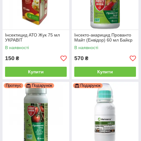
Інсектицид АТО Жук 75 мл
Інсекто-акарицид Прованто
УКРАВІТ
Майт (Енвідор) 60 мл Байєр
В наявності
В наявності
150
570
₴
₴
Купити
Купити
Протеус
Подарунок
Подарунок