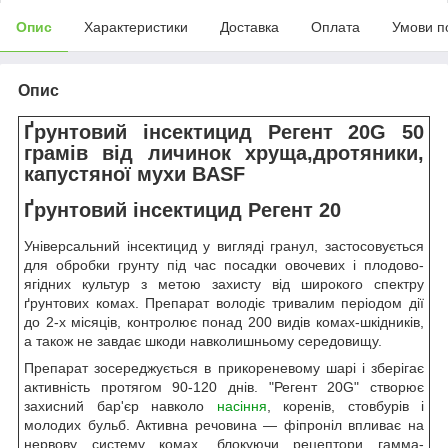
Опис
Характеристики
Доставка
Оплата
Умови п
Опис
Ґрунтовий інсектицид Регент 20G 50
грамів від личинок хруща,дротяники,
капустяної мухи BASF
Ґрунтовий інсектицид Регент 20
Універсальний інсектицид у вигляді гранул, застосовується
для обробки грунту під час посадки овочевих і плодово-
ягідних культур з метою захисту від широкого спектру
ґрунтових комах. Препарат володіє тривалим періодом дії
до 2-х місяців, контролює понад 200 видів комах-шкідників,
а також не завдає шкоди навколишньому середовищу.
Препарат зосереджується в прикореневому шарі і зберігає
активність протягом 90-120 днів. "Регент 20G" створює
захисний бар'єр навколо
насіння
, коренів, стовбурів і
молодих бульб. Активна речовина — фіпроніл впливає на
нервову систему комах, блокуючи рецептори гамма-