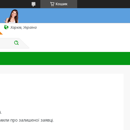
Кошик
Харків, Україна
.
мили про залишеної заявці.