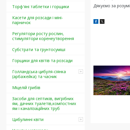
Дякуємо за розумі
Торф'яні таблетки і горщики
Касети для розсади і міні-
парничок
Регулятори росту рослин,
стимулятори коренеутворення
Cубстрати та грунтосуміші
Горщики для квітів та розсади
Голландська цибуля-сіянка
(арбажейка) та часник
Міцелій грибів
Засоби для септиків, вигрібних
ям, дачних туалетів,компостних
ям і каналізаційних труб
Цибулинні квіти