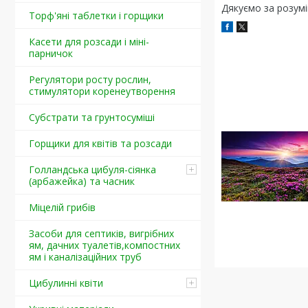
Дякуємо за розумі
Торф'яні таблетки і горщики
Касети для розсади і міні-
парничок
Регулятори росту рослин,
стимулятори коренеутворення
Cубстрати та грунтосуміші
Горщики для квітів та розсади
Голландська цибуля-сіянка
(арбажейка) та часник
Міцелій грибів
Засоби для септиків, вигрібних
ям, дачних туалетів,компостних
ям і каналізаційних труб
Цибулинні квіти