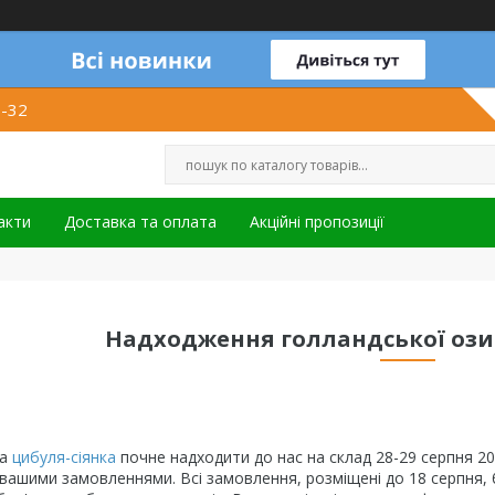
1-32
акти
Доставка та оплата
Акційні пропозиції
Надходження голландської ози
ка
цибуля-сіянка
почне надходити до нас на склад 28-29 серпня 20
 вашими замовленнями.
Всі замовлення, розміщені до 18 серпня,