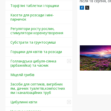
після 18 серпня, 
Торф'яні таблетки і горщики
Касети для розсади і міні-
парничок
Регулятори росту рослин,
стимулятори коренеутворення
Cубстрати та грунтосуміші
Горщики для квітів та розсади
Голландська цибуля-сіянка
(арбажейка) та часник
Міцелій грибів
Засоби для септиків, вигрібних
ям, дачних туалетів,компостних
ям і каналізаційних труб
Цибулинні квіти