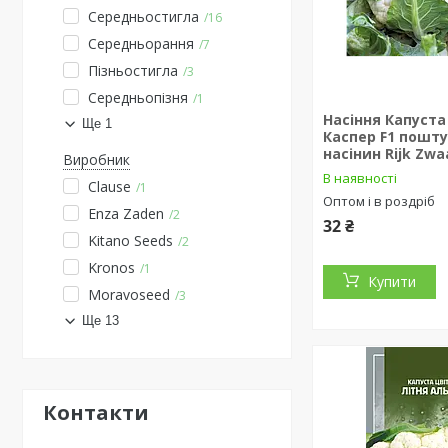
Середньостигла
16
Середньорання
7
Пізньостигла
3
Середньопізня
1
Насіння Капуста
Ще 1
Каспер F1 пошту
насінин Rijk Zwa
Виробник
В наявності
Clause
1
Оптом і в роздріб
Enza Zaden
2
32 ₴
Kitano Seeds
2
Kronos
1
Купити
Moravoseed
3
Ще 13
Контакти