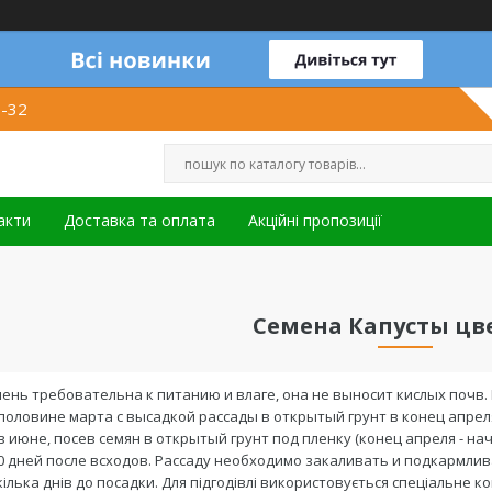
1-32
акти
Доставка та оплата
Акційні пропозиції
Семена Капусты цв
ень требовательна к питанию и влаге, она не выносит кислых почв.
половине марта с высадкой рассады в открытый грунт в конец апреля 
 июне, посев семян в открытый грунт под пленку (конец апреля - нача
40 дней после всходов. Рассаду необходимо закаливать и подкармли
а кілька днів до посадки. Для підгодівлі використовується спеціальн