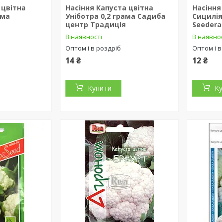
 цвітна
Насіння Капуста цвітна
Насіння
ама
Уніботра 0,2 грама Садиба
Сицилія
центр Традиція
Seedera
В наявності
В наявно
Оптом і в роздріб
Оптом і в
14 ₴
12 ₴
Купити
К