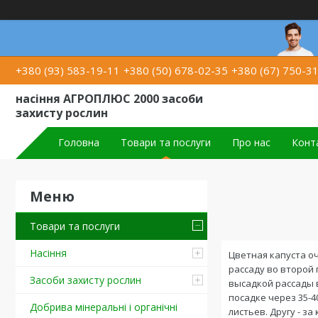
+380 (93) 583-19-11
+380 (50) 678-02-35
+380 (67) 750-3
насіння АГРОПЛЮС 2000 засоби
захисту рослин
Головна
Товари та послуги
Про нас
Конт
Товари та послуги
Насіння
Цветная капуста оч
рассаду во второй 
Засоби захисту рослин
высадкой рассады в
посадке через 35-
Добрива мінеральні і органічні
листьев. Другу - з