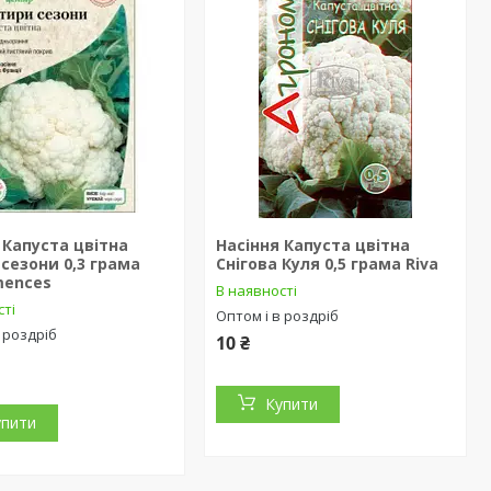
 Капуста цвітна
Насіння Капуста цвітна
сезони 0,3 грама
Снігова Куля 0,5 грама Riva
mences
В наявності
сті
Оптом і в роздріб
 роздріб
10 ₴
Купити
упити