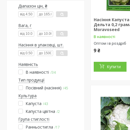
Діапазон цін, ₴
Насіння Капуста
Дельта 0,2 грам
Вага, г
Moravoseed
В наявності
Оптом і в роздріб
Насіння в упаковці, шт.
9 ₴
Наявність
Купити
В наявності
34
Тип продукції
Посівний (насіння)
45
Культура
Капуста
43
Капуста цвітна
2
Група стиглості
Ранньостигла
17