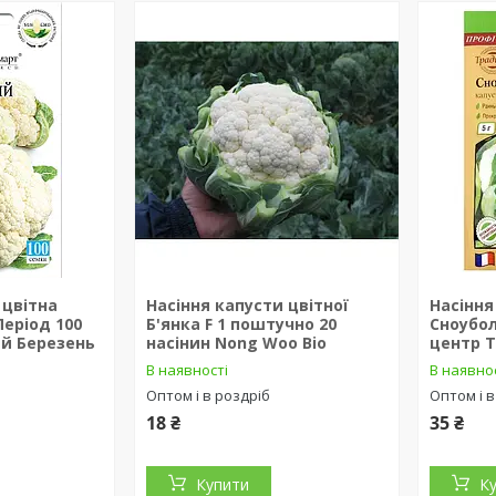
 цвітна
Насіння капусти цвітної
Насіння
еріод 100
Б'янка F 1 поштучно 20
Сноубол
ий Березень
насінин Nong Woo Bio
центр 
В наявності
В наявно
Оптом і в роздріб
Оптом і в
18 ₴
35 ₴
Купити
К