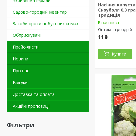
Укривні матеріали
Насіння капуста
Сноуболл 0,3 гр
Садово-городній інвентар
Традиція
В наявності
Засоби проти побутових комах
Оптом і в роздріб
Обприскувачі
11 ₴
Прайс-листи
Купити
Новини
Про нас
Відгуки
Доставка та оплата
Акційні пропозиції
Фільтри