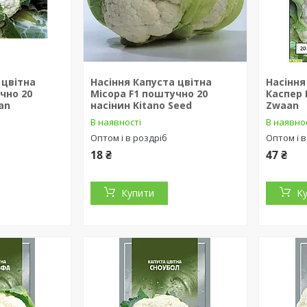
 цвітна
Насіння Капуста цвітна
Насіння
чно 20
Місора F1 поштучно 20
Каспер F
an
насінин Kitano Seed
Zwaan
В наявності
В наявно
Оптом і в роздріб
Оптом і в
18 ₴
47 ₴
Купити
К