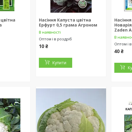
 цвітна
Насіння Капуста цвітна
Насіння
а
Ерфурт 0,5 грама Агроном
Новарія
Zaden 
В наявності
В наявно
Оптом і в роздріб
Оптом і в
10 ₴
40 ₴
Купити
К