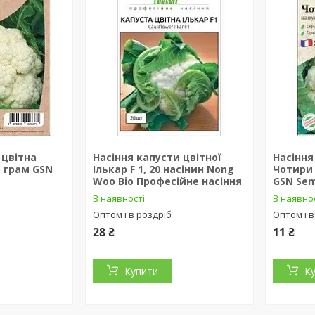
 цвітна
Насіння капусти цвітної
Насіння
5 грам GSN
Ількар F 1, 20 насінин Nong
Чотири 
Woo Bio Професійне насіння
GSN Se
В наявності
В наявно
Оптом і в роздріб
Оптом і в
28 ₴
11 ₴
Купити
К