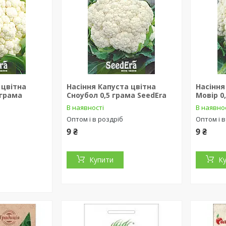
 цвітна
Насіння Капуста цвітна
Насіння
 грама
Сноубол 0,5 грама SeedEra
Мовір 0
В наявності
В наявно
Оптом і в роздріб
Оптом і в
9 ₴
9 ₴
Купити
К