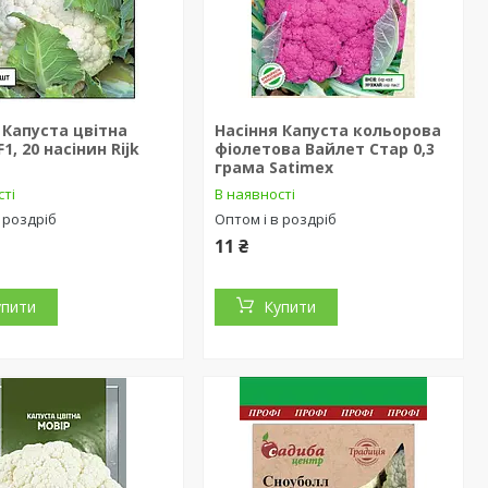
 Капуста цвітна
Насіння Капуста кольорова
1, 20 насінин Rijk
фіолетова Вайлет Стар 0,3
грама Satimex
сті
В наявності
 роздріб
Оптом і в роздріб
11 ₴
упити
Купити