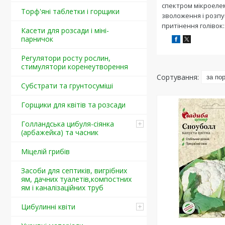
спектром мікроелем
Торф'яні таблетки і горщики
зволоження і розпуш
притінення голівок
Касети для розсади і міні-
парничок
Регулятори росту рослин,
стимулятори коренеутворення
Cубстрати та грунтосуміші
Горщики для квітів та розсади
Голландська цибуля-сіянка
(арбажейка) та часник
Міцелій грибів
Засоби для септиків, вигрібних
ям, дачних туалетів,компостних
ям і каналізаційних труб
Цибулинні квіти