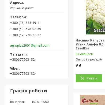
Харків, Україна
+380 (93) 583-19-11
+380 (50) 678-02-35
+380 (67) 750-31-32
Насіння Капуста
Літня Альфа 0,5
agroplus2001@gmail.com
SeedEra
В наявності
+380677503132
Оптом і в роздріб
9 ₴
+380677503132
Купити
Графік роботи
Понеділок
10:00
18:00