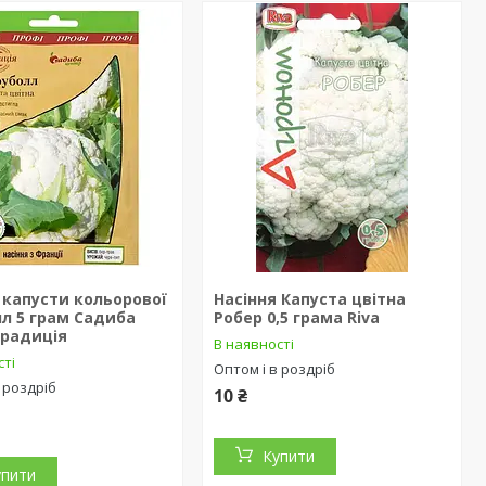
 капусти кольорової
Насіння Капуста цвітна
л 5 грам Садиба
Робер 0,5 грама Riva
Традиція
В наявності
сті
Оптом і в роздріб
 роздріб
10 ₴
Купити
упити