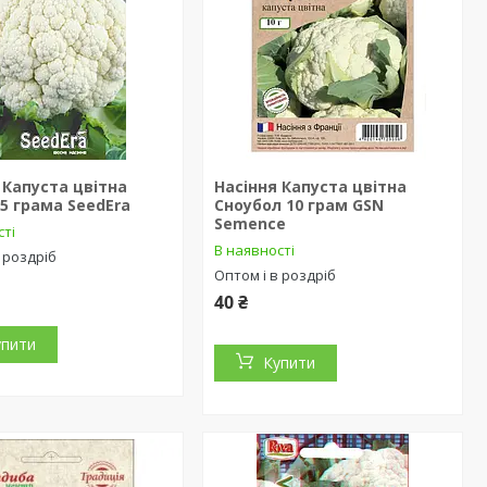
 Капуста цвітна
Насіння Капуста цвітна
,5 грама SeedEra
Сноубол 10 грам GSN
Semence
сті
В наявності
 роздріб
Оптом і в роздріб
40 ₴
упити
Купити