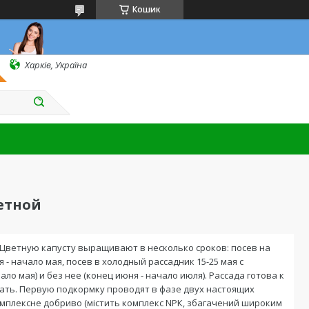
Кошик
Харків, Україна
етной
 Цветную капусту выращивают в несколько сроков: посев на
- начало мая, посев в холодный рассадник 15-25 мая с
ло мая) и без нее (конец июня - начало июля). Рассада готова к
вать. Первую подкормку проводят в фазе двух настоящих
е комплексне добриво (містить комплекс NРК, збагачений широким