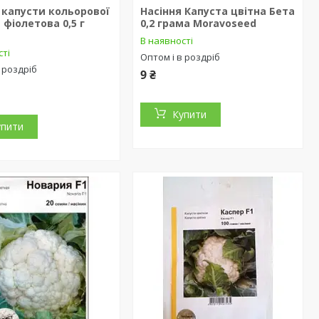
 капусти кольорової
Насіння Капуста цвітна Бета
 фіолетова 0,5 г
0,2 грама Moravoseed
В наявності
сті
Оптом і в роздріб
 роздріб
9 ₴
Купити
упити