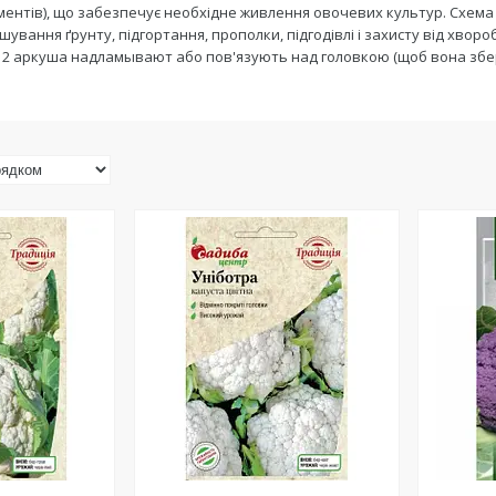
ентів), що забезпечує необхідне живлення овочевих культур. Схема 
ування ґрунту, підгортання, прополки, підгодівлі і захисту від хворо
: 2 аркуша надламывают або пов'язують над головкою (щоб вона збер