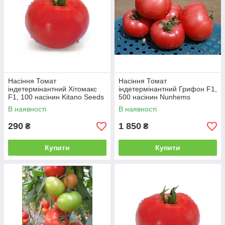
Насіння Томат
Насіння Томат
індетермінантний Хітомакс
індетермінантний Грифон F1,
F1, 100 насінин Kitano Seeds
500 насінин Nunhems
В наявності
В наявності
290
1 850
₴
₴
Купити
Купити