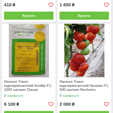
410
1 650
₴
₴
Купити
Купити
Насіння Томат
Насіння Томат
індетермінантний Колібрі F1,
індетермінантний Аксіома F1,
1000 насінин Clause
500 насінин Nunhems
В наявності
В наявності
6 100
2 000
₴
₴