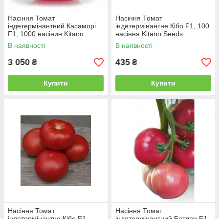
Насіння Томат
Насіння Томат
індетермінантний Касаморі
індетермінантне Кібо F1, 100
F1, 1000 насінин Kitano
насіння Kitano Seeds
Seeds
В наявності
В наявності
3 050
435
₴
₴
Купити
Купити
Насіння Томат
Насіння Томат
індетермінантне Кібо F1,
індетермінантний Батлер F1,