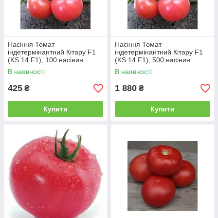
Насіння Томат
Насіння Томат
індетермінантний Кітару F1
індетермінантний Кітару F1
(KS 14 F1), 100 насінин
(KS 14 F1), 500 насінин
Kitano Seeds
Kitano Seeds
В наявності
В наявності
425
1 880
₴
₴
Купити
Купити