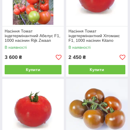
Насіння Томат
Насіння Томат
індетермінантний Абелус F1,
індетермінантний Хітомакс
1000 насінин Rijk Zwaan
F1, 1000 насінин Kitano
Seeds
В наявності
В наявності
3 600
2 450
₴
₴
Купити
Купити