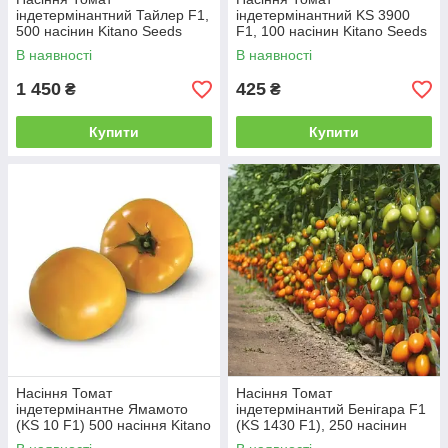
індетермінантний Тайлер F1,
індетермінантний KS 3900
500 насінин Kitano Seeds
F1, 100 насінин Kitano Seeds
В наявності
В наявності
1 450
425
₴
₴
Купити
Купити
Насіння Томат
Насіння Томат
індетермінантне Ямамото
індетермінантий Бенігара F1
(KS 10 F1) 500 насіння Kitano
(KS 1430 F1), 250 насінин
Seeds
Kitano Seeds