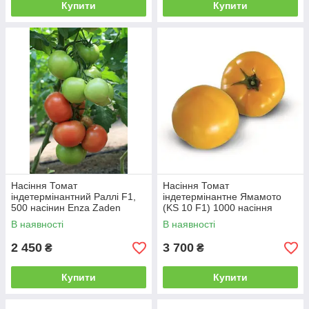
Купити
Купити
Насіння Томат
Насіння Томат
індетермінантний Раллі F1,
індетермінантне Ямамото
500 насінин Enza Zaden
(KS 10 F1) 1000 насіння
Kitano Seeds
В наявності
В наявності
2 450
3 700
₴
₴
Купити
Купити