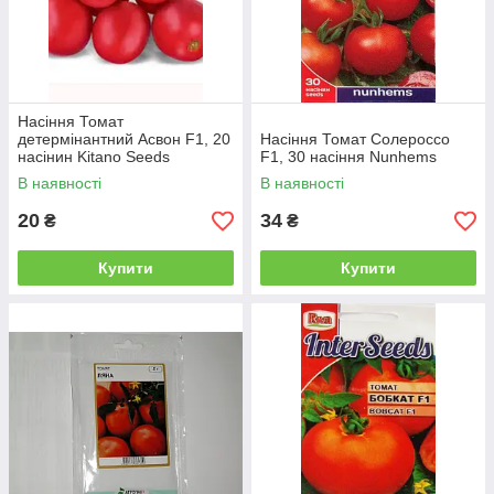
Насіння Томат
детермінантний Асвон F1, 20
Насіння Томат Солероссо
насінин Kitano Seeds
F1, 30 насіння Nunhems
В наявності
В наявності
20
34
₴
₴
Купити
Купити