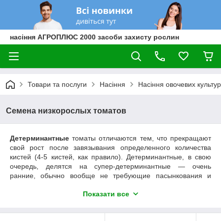
насіння АГРОПЛЮС 2000 засоби захисту рослин
Товари та послуги
Насіння
Насіння овочевих культур
Семена низкорослых томатов
Детерминантные
томаты отличаются тем, что прекращают
свой рост после завязывания определенного количества
кистей (4-5 кистей, как правило). Детерминантные, в свою
очередь, делятся на супер-детерминантные — очень
ранние, обычно вообще не требующие пасынкования и
«просто» детерминантные, которые все же надо
Показати все
формировать, удаляя лишние пасынки, иначе получите
перегруженное плодами растение, плоды на котором позже
нальются и созреют. А ведь основное преимущество