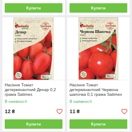
Купити
Купити
Насіння Томат
Насіння Томат
детермінантний Денар 0,2
детермінантний Червона
грама Satimex
шапочка 0,1 грама Satimex
В наявності
В наявності
12
11
₴
₴
Купити
Купити