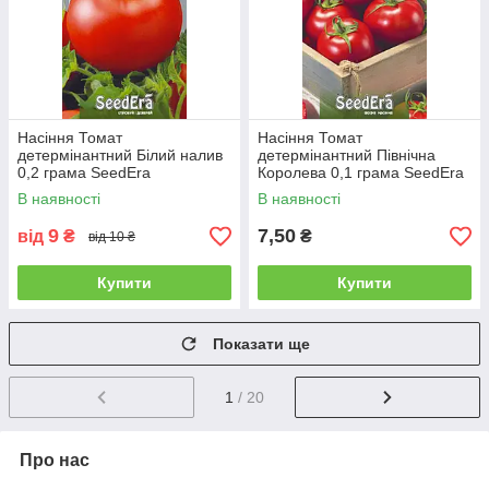
Насіння Томат
Насіння Томат
детермінантний Білий налив
детермінантний Північна
0,2 грама SeedEra
Королева 0,1 грама SeedEra
В наявності
В наявності
9
7,50
від
₴
₴
від 10 ₴
Купити
Купити
Показати ще
1
/ 20
Про нас