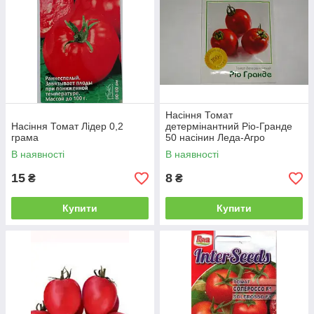
Насіння Томат
Насіння Томат Лідер 0,2
детермінантний Ріо-Гранде
грама
50 насінин Леда-Агро
В наявності
В наявності
15
8
₴
₴
Купити
Купити