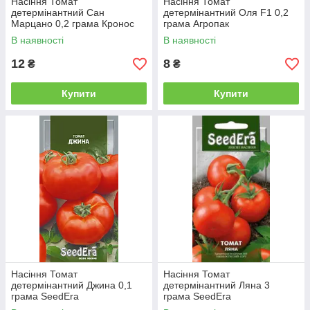
Насіння Томат
Насіння Томат
детермінантний Сан
детермінантний Оля F1 0,2
Марцано 0,2 грама Кронос
грама Агропак
В наявності
В наявності
12
8
₴
₴
Купити
Купити
Насіння Томат
Насіння Томат
детермінантний Джина 0,1
детермінантний Ляна 3
грама SeedEra
грама SeedEra