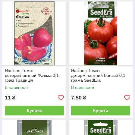
Насіння Томат
Насіння Томат
детермінантний Фатіма 0,1
детермінантний Банзай 0,1
грам Традиція
грама SeedEra
В наявності
В наявності
11
7,50
₴
₴
Купити
Купити