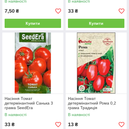
В наявності
В наявності
7,50
33
₴
₴
Купити
Купити
Насіння Томат
Насіння Томат
детермінантний Санька 3
детермінантний Рома 0,2
грама SeedEra
грама Традиція
В наявності
В наявності
33
13
₴
₴