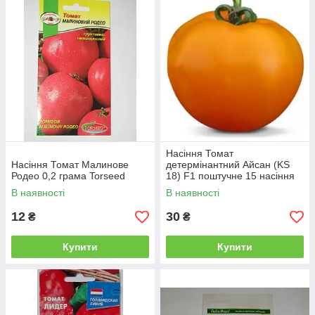
Насіння Томат
Насіння Томат Малинове
детермінантний Айсан (KS
Родео 0,2 грама Torseed
18) F1 поштучне 15 насіння
Kitano Seeds
В наявності
В наявності
12
30
₴
₴
Купити
Купити