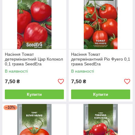
Насіння Томат
Насіння Томат
детермінантний Цар Колокол
детермінантний Ріо Фуего 0,1
0,1 грама SeedEra
грама SeedEra
В наявності
В наявності
7,50
7,50
₴
₴
Купити
Купити
–10%